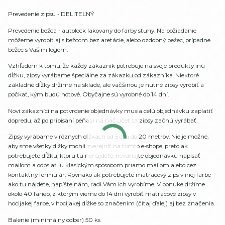
Prevedenie zipsu - DELITEĽNÝ
Prevedenie bežca - autolock lakovaný do farby stuhy. Na požiadanie
môžeme vyrobiť aj s bežcom bez aretácie, alebo ozdobný bežec, prípadne
bežec s Vašim logom.
Vzhľadom k tomu, že každý zákazník potrebuje na svoje produkty inú
dĺžku, zipsy vyrábame špeciálne za zákazku od zákazníka. Niektoré
základné dĺžky držíme na sklade, ale väčšinou je nutné zipsy vyrobiť a
počkať, kým budú hotové. Obyčajne sú vyrobné do 14 dní.
Noví zákazníci na potvrdenie objednávky musia celú objednávku zaplatiť
dopredu, až po pripísaní peňazí na náš účet sa zipsy začnú vyrábať.
Zipsy vyrábame v rôznych dĺžkach od 5 cm do 20 metrov. Nie je možné,
aby sme všetky dĺžky mohli zverejniť na tomto e-shope, preto ak
potrebujete dĺžku, ktorú tu nenájdete, neváhajte objednávku napísať
mailom a odoslať ju klasickým spôsobom priamo mailom alebo cez
kontaktný formulár. Rovnako ak potrebujete matracový zips v inej farbe
ako tu nájdete, napíšte nám, radi Vám ich vyrobíme. V ponuke držíme
okolo 40 farieb, z ktorým vieme do 14 dní vyrobiť matracové zipsy v
hocijakej farbe, v hocijakej dĺžke so značením (čítaj ďalej) aj bez značenia.
Balenie (minimálny odber) 50 ks