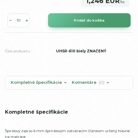
1,246 EUR
/
ks
Pridať do košíka
Číslo produktu:
UH5R-610 biely ZNAČENÝ
Kompletné špecifikácie
Komentáre
0
Kompletné špecifikácie
Špirálový zips so 6 mm šprirálovým zatváracím článkom určený hlavne
na matrace