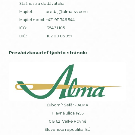
Sťažnosti a dodávatelia:
Majiteľ:
predaj@alma-sk.com
Majiteľ mobil:
+421 911 746 544
IČO: 354 31 105
DIČ: 102 00 85 957
Prevádzkovateľ týchto stránok:
Ľubomír Šefár - ALMA
Hlavná ulica 1455
013 62 Veľké Rovné
Slovenská republika, EÚ