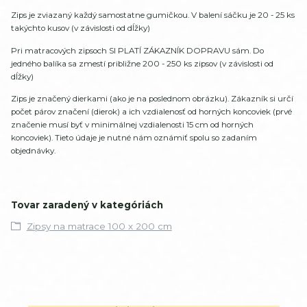
Zips je zviazaný každý samostatne gumičkou. V balení sáčku je 20 - 25 ks
takýchto kusov (v závislosti od dĺžky)
Pri matracových zipsoch SI PLATÍ ZÁKAZNÍK DOPRAVU sám. Do
jedného balíka sa zmestí približne 200 - 250 ks zipsov (v závislosti od
dĺžky)
Zips je značený dierkami (ako je na poslednom obrázku). Zákazník si určí
počet párov značení (dierok) a ich vzdialenosť od horných koncoviek (prvé
značenie musí byť v minimálnej vzdialenosti 15 cm od horných
koncoviek). Tieto údaje je nutné nám oznámiť spolu so zadaním
objednávky.
Tovar zaradený v kategóriách
Zipsy na matrace 100 x 200 cm