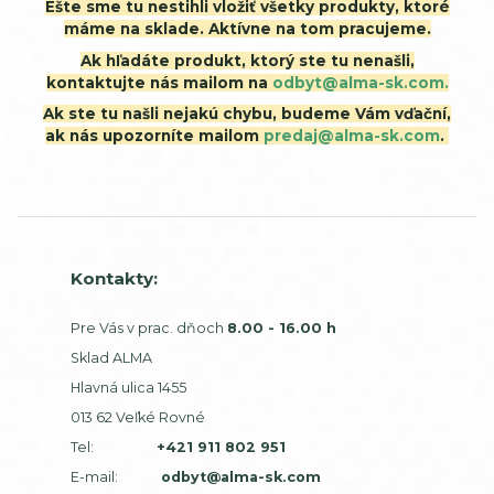
Ešte sme tu nestihli vložiť všetky produkty, ktoré
máme na sklade. Aktívne na tom pracujeme.
Ak hľadáte produkt, ktorý ste tu nenašli,
kontaktujte nás mailom na
odbyt@alma-sk.com.
Ak ste tu našli nejakú chybu, budeme Vám vďační,
ak nás upozorníte mailom
predaj@alma-sk.com
.
Kontakty:
Pre Vás v prac. dňoch
8.00 - 16.00 h
Sklad ALMA
Hlavná ulica 1455
013 62 Veľké Rovné
Tel:
+421 911 802 951
E-mail:
odbyt@alma-sk.com