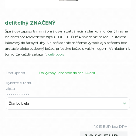
deliteľný ZNAČENÝ
Špirálový zips so 6 mm šprirálovým zatváracím článkom určený hlavne
na matrace Prevedenie zipsu - DELITEĽNÝ Prevedenie bežca - autolock
lakovaný do farby stuhy. Na požiadanie môžeme vyrobiť aj s bežcom bez
aretácie, alebo ozdobný bežec, prípadne bežec s Vašim logom. Vzhľadom k
tomu, že každý zákazní...
celý popis
Dostupnosť
Do výroby - dodanie do cca. 14 dní
Vyberte si farbu
zipsu
>>>>>>>>>>>
1,013 EUR
bez DPH