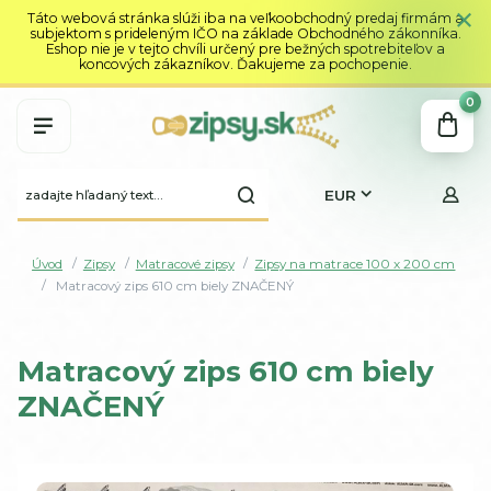
Táto webová stránka slúži iba na veľkoobchodný predaj firmám a
subjektom s prideleným IČO na základe Obchodného zákonníka.
Eshop nie je v tejto chvíli určený pre bežných spotrebiteľov a
koncových zákazníkov. Ďakujeme za pochopenie.
0
EUR
Úvod
Zipsy
Matracové zipsy
Zipsy na matrace 100 x 200 cm
Matracový zips 610 cm biely ZNAČENÝ
Matracový zips 610 cm biely
ZNAČENÝ