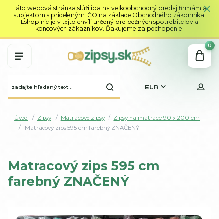
Táto webová stránka slúži iba na veľkoobchodný predaj firmám a
subjektom s prideleným IČO na základe Obchodného zákonníka.
Eshop nie je v tejto chvíli určený pre bežných spotrebiteľov a
koncových zákazníkov. Ďakujeme za pochopenie.
0
EUR
Úvod
Zipsy
Matracové zipsy
Zipsy na matrace 90 x 200 cm
Matracový zips 595 cm farebný ZNAČENÝ
Matracový zips 595 cm
farebný ZNAČENÝ