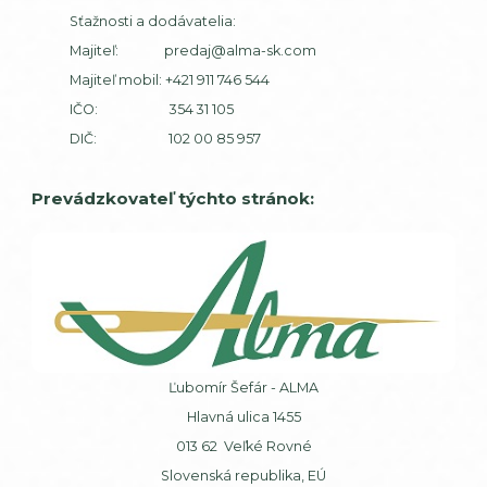
Sťažnosti a dodávatelia:
Majiteľ:
predaj@alma-sk.com
Majiteľ mobil:
+421 911 746 544
IČO: 354 31 105
DIČ: 102 00 85 957
Prevádzkovateľ týchto stránok:
Ľubomír Šefár - ALMA
Hlavná ulica 1455
013 62 Veľké Rovné
Slovenská republika, EÚ