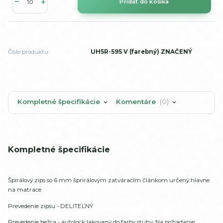
Pridať do košíka
Číslo produktu:
UH5R-595 V (farebný) ZNAČENÝ
Kompletné špecifikácie
Komentáre
0
Kompletné špecifikácie
Špirálový zips so 6 mm šprirálovým zatváracím článkom určený hlavne
na matrace
Prevedenie zipsu - DELITEĽNÝ
Prevedenie bežca - autolock lakovaný do farby stuhy. Na požiadanie