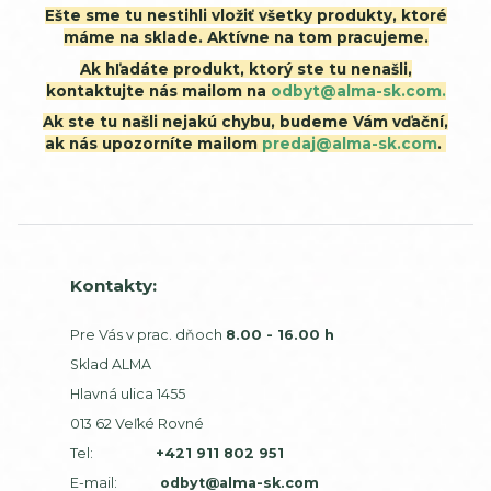
Ešte sme tu nestihli vložiť všetky produkty, ktoré
máme na sklade. Aktívne na tom pracujeme.
Ak hľadáte produkt, ktorý ste tu nenašli,
kontaktujte nás mailom na
odbyt@alma-sk.com.
Ak ste tu našli nejakú chybu, budeme Vám vďační,
ak nás upozorníte mailom
predaj@alma-sk.com
.
Kontakty:
Pre Vás v prac. dňoch
8.00 - 16.00 h
Sklad ALMA
Hlavná ulica 1455
013 62 Veľké Rovné
Tel:
+421 911 802 951
E-mail:
odbyt@alma-sk.com