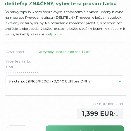
deliteľný ZNAČENÝ, vyberte si prosím farbu
Špirálový zips so 6 mm šprirálovým zatváracím článkom určený hlavne
na matrace Prevedenie zipsu - DELITEĽNÝ Prevedenie bežca - autolock
lakovaný do farby stuhy. Na požiadanie môžeme vyrobiť aj s bežcom bez
aretácie, alebo ozdobný bežec, prípadne bežec s Vašim logom. Vzhľadom k
tomu, že každý zákazní...
celý popis
Dostupnosť
Do výroby - dodanie do cca. 14 dní
Vyberte si farbu
zipsu
>>>>>>>>>>>>>>>>
1,137 EUR
bez DPH
1,399 EUR
/
ks