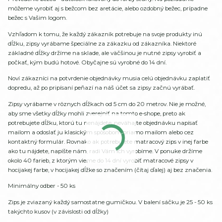
môžeme vyrobiť aj s bežcom bez aretácie, alebo ozdobný bežec, prípadne
bežec s Vašim logom.
Vzhľadom k tomu, že každý zákazník potrebuje na svoje produkty inú
dĺžku, zipsy vyrábame špeciálne za zákazku od zákazníka. Niektoré
základné dĺžky držíme na sklade, ale väčšinou je nutné zipsy vyrobiť a
počkať, kým budú hotové. Obyčajne sú vyrobné do 14 dní.
Noví zákazníci na potvrdenie objednávky musia celú objednávku zaplatiť
dopredu, až po pripísaní peňazí na náš účet sa zipsy začnú vyrábať.
Zipsy vyrábame v rôznych dĺžkach od 5 cm do 20 metrov. Nie je možné,
aby sme všetky dĺžky mohli zverejniť na tomto e-shope, preto ak
potrebujete dĺžku, ktorú tu nenájdete, neváhajte objednávku napísať
mailom a odoslať ju klasickým spôsobom priamo mailom alebo cez
kontaktný formulár. Rovnako ak potrebujete matracový zips v inej farbe
ako tu nájdete, napíšte nám, radi Vám ich vyrobíme. V ponuke držíme
okolo 40 farieb, z ktorým vieme do 14 dní vyrobiť matracové zipsy v
hocijakej farbe, v hocijakej dĺžke so značením (čítaj ďalej) aj bez značenia.
Minimálny odber - 50 ks
Zips je zviazaný každý samostatne gumičkou. V balení sáčku je 25 - 50 ks
takýchto kusov (v závislosti od dĺžky)