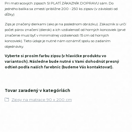
Pri matracových zipsoch SI PLATÍ ZÁKAZNÍK DOPRAVU sám. Do
jedného balíka sa zmestí približne 200 - 250 ks zipsov (v závislosti od
dĺžky)
Zips je značený dierkami (ako je na poslednom obrázku). Zákazník si určí
počet párov značení (dierok) a ich vzdialenosť od horných koncoviek (prvé
značenie musí byť v minimálnej vzdialenosti 15 cm od horných
koncoviek). Tieto údaje je nutné nám oznámiť spolu so zadaním
objednávky.
Vyberte si prosím farbu zipsu (v hlavičke produktu vo
variantoch). Následne bude nutné s Vami dohodnúť presný
odtieň podľa naších farebníc (budeme Vás kontaktovať).
Tovar zaradený v kategóriách
Zipsy na matrace 90 x 200 cm