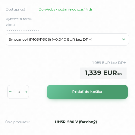
Dostupnosť
Do výroby - dodanie do cca. 14 dní
Vyberte si farbu
zipsu
>>>>>>>>>>>>>>>>
1,089 EUR
bez DPH
1,339 EUR
/
ks
Pridať do košíka
Číslo produktu:
UH5R-580 V (farebný)