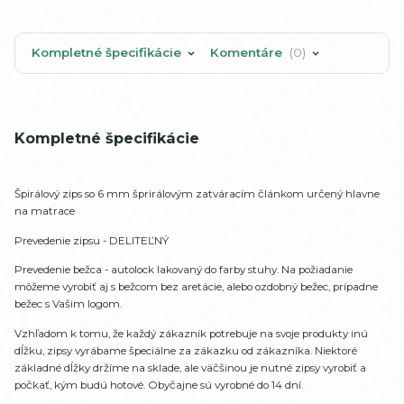
Kompletné špecifikácie
Komentáre
0
Kompletné špecifikácie
Špirálový zips so 6 mm šprirálovým zatváracím článkom určený hlavne
na matrace
Prevedenie zipsu - DELITEĽNÝ
Prevedenie bežca - autolock lakovaný do farby stuhy. Na požiadanie
môžeme vyrobiť aj s bežcom bez aretácie, alebo ozdobný bežec, prípadne
bežec s Vašim logom.
Vzhľadom k tomu, že každý zákazník potrebuje na svoje produkty inú
dĺžku, zipsy vyrábame špeciálne za zákazku od zákazníka. Niektoré
základné dĺžky držíme na sklade, ale väčšinou je nutné zipsy vyrobiť a
počkať, kým budú hotové. Obyčajne sú vyrobné do 14 dní.