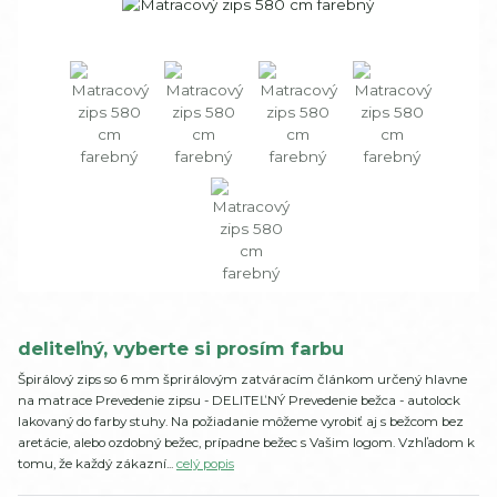
deliteľný, vyberte si prosím farbu
Špirálový zips so 6 mm šprirálovým zatváracím článkom určený hlavne
na matrace Prevedenie zipsu - DELITEĽNÝ Prevedenie bežca - autolock
lakovaný do farby stuhy. Na požiadanie môžeme vyrobiť aj s bežcom bez
aretácie, alebo ozdobný bežec, prípadne bežec s Vašim logom. Vzhľadom k
tomu, že každý zákazní...
celý popis