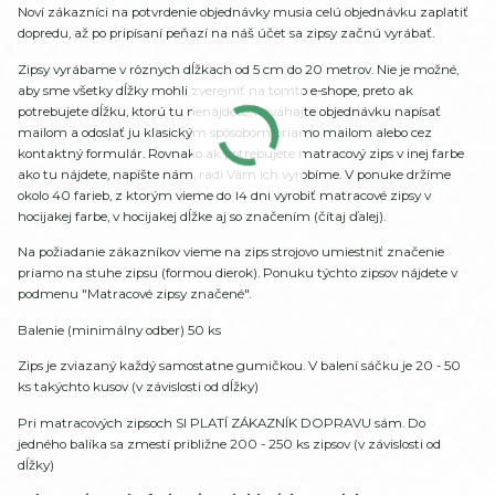
Noví zákazníci na potvrdenie objednávky musia celú objednávku zaplatiť
dopredu, až po pripísaní peňazí na náš účet sa zipsy začnú vyrábať.
Zipsy vyrábame v rôznych dĺžkach od 5 cm do 20 metrov. Nie je možné,
aby sme všetky dĺžky mohli zverejniť na tomto e-shope, preto ak
potrebujete dĺžku, ktorú tu nenájdete, neváhajte objednávku napísať
mailom a odoslať ju klasickým spôsobom priamo mailom alebo cez
kontaktný formulár. Rovnako ak potrebujete matracový zips v inej farbe
ako tu nájdete, napíšte nám, radi Vám ich vyrobíme. V ponuke držíme
okolo 40 farieb, z ktorým vieme do 14 dní vyrobiť matracové zipsy v
hocijakej farbe, v hocijakej dĺžke aj so značením (čítaj ďalej).
Na požiadanie zákazníkov vieme na zips strojovo umiestniť značenie
priamo na stuhe zipsu (formou dierok). Ponuku týchto zipsov nájdete v
podmenu "Matracové zipsy značené".
Balenie (minimálny odber) 50 ks
Zips je zviazaný každý samostatne gumičkou. V balení sáčku je 20 - 50
ks takýchto kusov (v závislosti od dĺžky)
Pri matracových zipsoch SI PLATÍ ZÁKAZNÍK DOPRAVU sám. Do
jedného balíka sa zmestí približne 200 - 250 ks zipsov (v závislosti od
dĺžky)