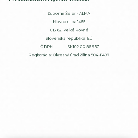
Ľubomír Šefár - ALMA
Hlavná ulica 1455
013 62 Veľké Rovné
Slovenská republika, EÚ
IČ DPH: SK102 00 85 957
Registrácia: Okresný úrad Žilina 504-11497