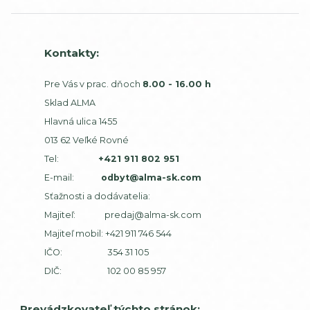
Kontakty:
Pre Vás v prac. dňoch
8.00 - 16.00 h
Sklad ALMA
Hlavná ulica 1455
013 62 Veľké Rovné
Tel:
+421 911 802 951
E-mail:
odbyt@alma-sk.com
Sťažnosti a dodávatelia:
Majiteľ:
predaj@alma-sk.com
Majiteľ mobil:
+421 911 746 544
IČO: 354 31 105
DIČ: 102 00 85 957
Prevádzkovateľ týchto stránok: