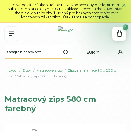
Táto webová stránka slúži iba na veľkoobchodný predaj firmám a
subjektom s prideleným IČO na základe Obchodného zákonníka.
Eshop nie je v tejto chvíli určený pre bežných spotrebiteľov a
koncových zákazníkov. Ďakujeme za pochopenie.
0
EUR
Úvod
Zipsy
Matracové zipsy
Zipsy na matrace 90 x 200 cm
Matracový zips 580 cm farebný
Matracový zips 580 cm
farebný