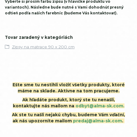
Vyberte si prosím farbu zipsu (v hlavičke produktu vo
variantoch). Následne bude nutné s Vami dohodnúť presný
odtieň podľa naších farebníc (budeme Vás kontaktovať).
Tovar zaradený v kategóriách
Zipsy na matrace 90 x 200 cm
Ešte sme tu nestihli vložiť všetky produkty, ktoré
máme na sklade. Aktívne na tom pracujeme.
Ak hľadáte produkt, ktorý ste tu nenašli,
kontaktujte nás mailom na
odbyt@alma-sk.com.
Ak ste tu našli nejakú chybu, budeme Vám vďační,
ak nás upozorníte mailom
predaj@alma-sk.com
.