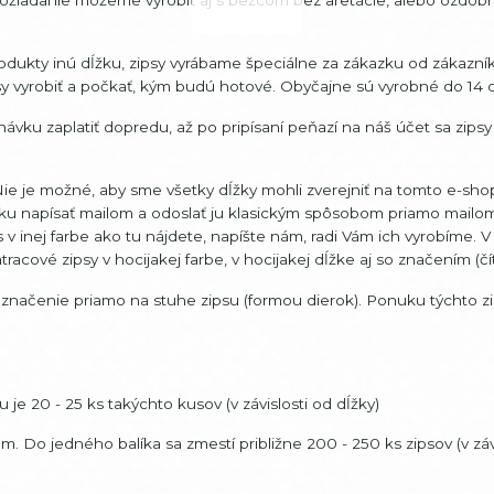
dukty inú dĺžku, zipsy vyrábame špeciálne za zákazku od zákazník
sy vyrobiť a počkať, kým budú hotové. Obyčajne sú vyrobné do 14 d
ávku zaplatiť dopredu, až po pripísaní peňazí na náš účet sa zips
e je možné, aby sme všetky dĺžky mohli zverejniť na tomto e-sho
vku napísať mailom a odoslať ju klasickým spôsobom priamo mailo
v inej farbe ako tu nájdete, napíšte nám, radi Vám ich vyrobíme. 
acové zipsy v hocijakej farbe, v hocijakej dĺžke aj so značením (číta
 značenie priamo na stuhe zipsu (formou dierok). Ponuku týchto z
je 20 - 25 ks takýchto kusov (v závislosti od dĺžky)
o jedného balíka sa zmestí približne 200 - 250 ks zipsov (v závi