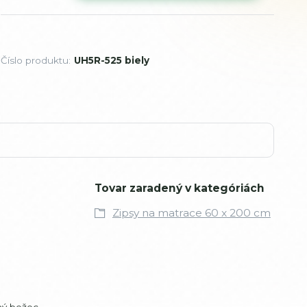
Číslo produktu:
UH5R-525 biely
Tovar zaradený v kategóriách
Zipsy na matrace 60 x 200 cm
ný bežec,