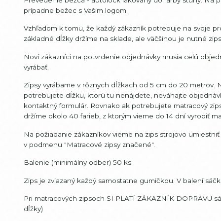
prípadne bežec s Vašim logom.
Vzhľadom k tomu, že každý zákazník potrebuje na svoje pro
základné dĺžky držíme na sklade, ale väčšinou je nutné zip
Noví zákazníci na potvrdenie objednávky musia celú objedn
vyrábať.
Zipsy vyrábame v rôznych dĺžkach od 5 cm do 20 metrov. Ni
potrebujete dĺžku, ktorú tu nenájdete, neváhajte objedná
kontaktný formulár. Rovnako ak potrebujete matracový zips 
držíme okolo 40 farieb, z ktorým vieme do 14 dní vyrobiť matr
Na požiadanie zákazníkov vieme na zips strojovo umiestniť
v podmenu "Matracové zipsy značené".
Balenie (minimálny odber) 50 ks
Zips je zviazaný každý samostatne gumičkou. V balení sáčku 
Pri matracových zipsoch SI PLATÍ ZÁKAZNÍK DOPRAVU sám. D
dĺžky)