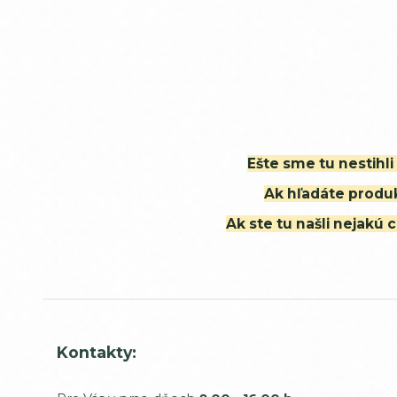
Ešte sme tu nestihl
Ak hľadáte produk
Ak ste tu našli nejak
Kontakty: