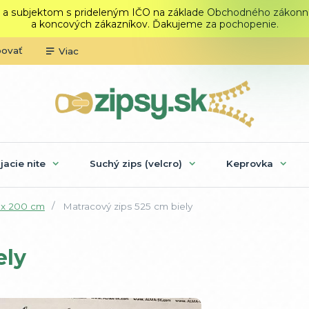
 a subjektom s prideleným IČO na základe Obchodného zákonníka.
a koncových zákazníkov. Ďakujeme za pochopenie.
povať
Viac
ijacie nite
Suchý zips (velcro)
Keprovka
 x 200 cm
Matracový zips 525 cm biely
ely