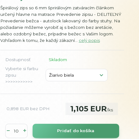
Špirálový zips so 6 mm šprirálovým zatváracím článkom
určený hlavne na matrace Prevedenie zipsu - DELITEĽNÝ
Prevedenie bežca - autolock lakovaný do farby stuhy. Na
požiadanie môžeme vyrobiť aj s bežcom bez aretácie,
alebo ozdobný bežec, prípadne bežec s Vašim logom.
Vzhľadom k tomu, že každý zákazní...
celý popis
Dostupnosť
Skladom
Vyberte si farbu
zipsu
>>>>>>>>>>>
1,105 EUR
0,898 EUR
bez DPH
/
ks
Pridať do košíka