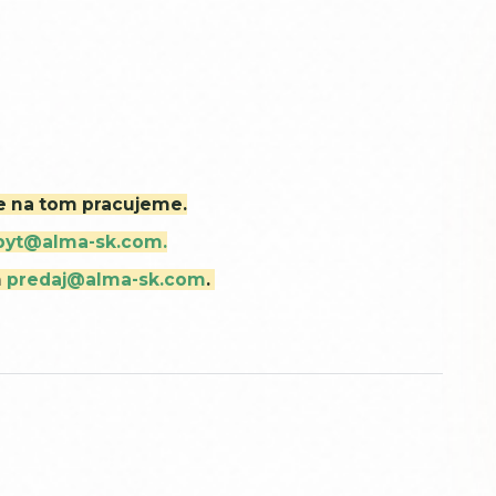
ne na tom pracujeme.
byt@alma-sk.com.
m
predaj@alma-sk.com
.