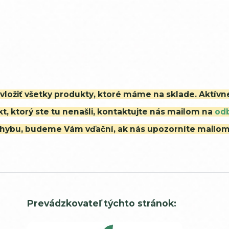
i vložiť všetky produkty, ktoré máme na sklade. Aktív
t, ktorý ste tu nenašli, kontaktujte nás mailom na
od
ú chybu, budeme Vám vďační, ak nás upozorníte mailo
Prevádzkovateľ týchto stránok: