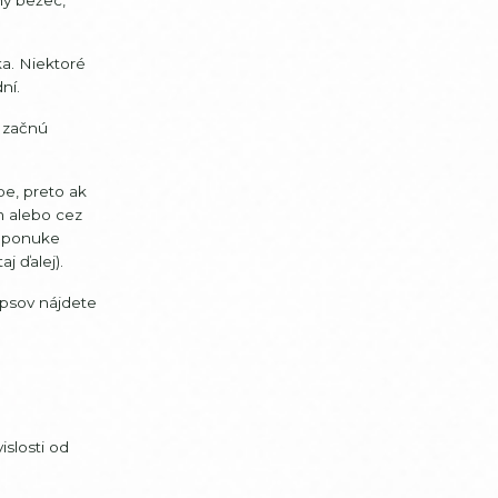
a. Niektoré
ní.
y začnú
pe, preto ak
m alebo cez
V ponuke
j ďalej).
ipsov nájdete
slosti od