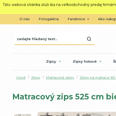
Táto webová stránka slúži iba na veľkoobchodný predaj firmám
O nás
Fotogaléria
Farebnice
Ako naku
Zipsy
Zipsy hotové
Š
Úvod
Zipsy
Matracové zipsy
Zipsy na matrace 60
Matracový zips 525 cm bi