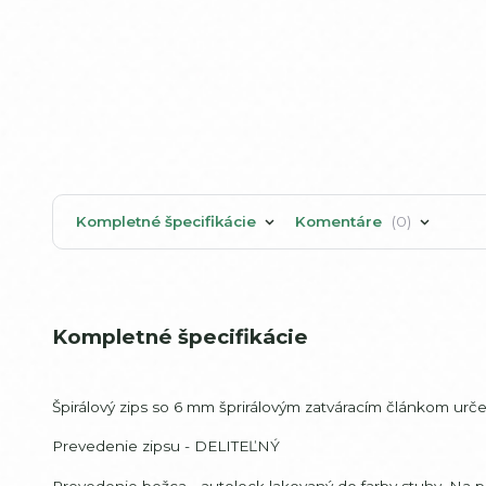
Kompletné špecifikácie
Komentáre
0
Kompletné špecifikácie
Špirálový zips so 6 mm šprirálovým zatváracím článkom urč
Prevedenie zipsu - DELITEĽNÝ
Prevedenie bežca - autolock lakovaný do farby stuhy. Na 