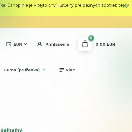
 Eshop nie je v tejto chvíli určený pre bežných spotrebiteľov
0
0,00 EUR
EUR
Prihlásenie
Guma (pruženka)
Viac
deliteľný