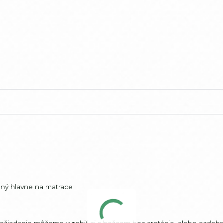
ený hlavne na matrace
požiadanie môžeme vyrobiť aj s bežcom bez aretácie, alebo ozdob