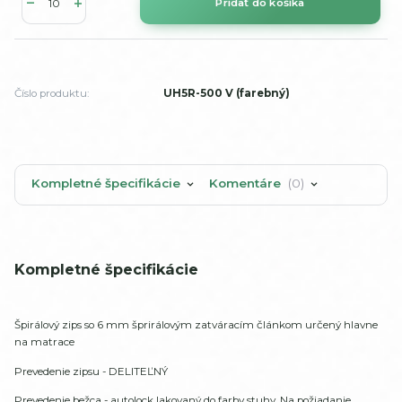
Pridať do košíka
Číslo produktu:
UH5R-500 V (farebný)
Kompletné špecifikácie
Komentáre
0
Kompletné špecifikácie
Špirálový zips so 6 mm šprirálovým zatváracím článkom určený hlavne
na matrace
Prevedenie zipsu - DELITEĽNÝ
Prevedenie bežca - autolock lakovaný do farby stuhy. Na požiadanie