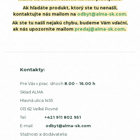
Ak hľadáte produkt, ktorý ste tu nenašli,
kontaktujte nás mailom na
odbyt@alma-sk.com.
Ak ste tu našli nejakú chybu, budeme Vám vďační,
ak nás upozorníte mailom
predaj@alma-sk.com
.
Kontakty:
Pre Vás v prac. dňoch
8.00 - 16.00 h
Sklad ALMA
Hlavná ulica 1455
013 62 Veľké Rovné
Tel:
+421 911 802 951
E-mail:
odbyt@alma-sk.com
Sťažnosti a dodávatelia: