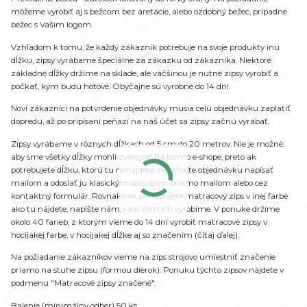
môžeme vyrobiť aj s bežcom bez aretácie, alebo ozdobný bežec, prípadne
bežec s Vašim logom.
Vzhľadom k tomu, že každý zákazník potrebuje na svoje produkty inú
dĺžku, zipsy vyrábame špeciálne za zákazku od zákazníka. Niektoré
základné dĺžky držíme na sklade, ale väčšinou je nutné zipsy vyrobiť a
počkať, kým budú hotové. Obyčajne sú vyrobné do 14 dní.
Noví zákazníci na potvrdenie objednávky musia celú objednávku zaplatiť
dopredu, až po pripísaní peňazí na náš účet sa zipsy začnú vyrábať.
Zipsy vyrábame v rôznych dĺžkach od 5 cm do 20 metrov. Nie je možné,
aby sme všetky dĺžky mohli zverejniť na tomto e-shope, preto ak
potrebujete dĺžku, ktorú tu nenájdete, neváhajte objednávku napísať
mailom a odoslať ju klasickým spôsobom priamo mailom alebo cez
kontaktný formulár. Rovnako ak potrebujete matracový zips v inej farbe
ako tu nájdete, napíšte nám, radi Vám ich vyrobíme. V ponuke držíme
okolo 40 farieb, z ktorým vieme do 14 dní vyrobiť matracové zipsy v
hocijakej farbe, v hocijakej dĺžke aj so značením (čítaj ďalej).
Na požiadanie zákazníkov vieme na zips strojovo umiestniť značenie
priamo na stuhe zipsu (formou dierok). Ponuku týchto zipsov nájdete v
podmenu "Matracové zipsy značené".
Balenie (minimálny odber) 50 ks