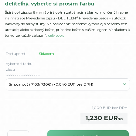
deliteľný, vyberte si prosím farbu
Špirálový zips so 6 mm šprirálovým zatváracím článkom určený hlavne
na matrace Prevedenie zipsu - DELITEĽNÝ Prevedenie bežca - autolock
lakovaný do farby stuhy. Na požiadanie môžeme vyrobiť aj s bežcom bez
aretácie, alebo ozdobný bežec, prípadne bežec s Vašim logom. Vzhľadom k
tomu, že každý zákazní...
celý popis
Dostupnosť
Skladom
Vyberte si farbu
zipsu
>>>>>>>>>>>>>>>>
1,000 EUR
bez DPH
1,230 EUR
/
ks