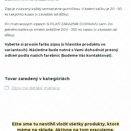
Zips je zviazaný každý samostatne gumičkou. V balení sáčku je 20 - 50
ks takýchto kusov (v závislosti od dĺžky)
Pri matracových zipsoch SI PLATÍ ZÁKAZNÍK DOPRAVU sám. Do
jedného balíka sa zmestí približne 200 - 250 ks zipsov (v závislosti od
dĺžky)
Vyberte si prosím farbu zipsu (v hlavičke produktu vo
variantoch). Následne bude nutné s Vami dohodnúť presný
odtieň podľa naších farebníc (budeme Vás kontaktovať).
Tovar zaradený v kategóriách
Zipsy na detské matrace
Ešte sme tu nestihli vložiť všetky produkty, ktoré
máme na sklade. Aktívne na tom pracujeme.