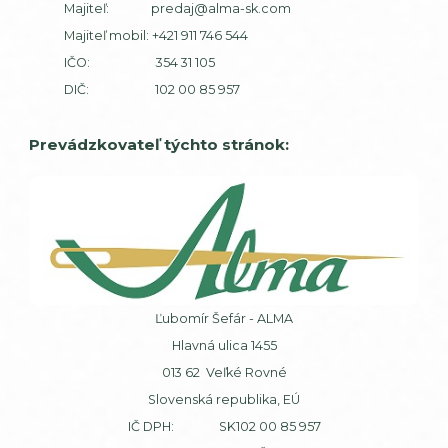
Majiteľ:
predaj@alma-sk.com
Majiteľ mobil:
+421 911 746 544
IČO: 354 31 105
DIČ: 102 00 85 957
Prevádzkovateľ týchto stránok:
Ľubomír Šefár - ALMA
Hlavná ulica 1455
013 62 Veľké Rovné
Slovenská republika, EÚ
IČ DPH: SK102 00 85 957