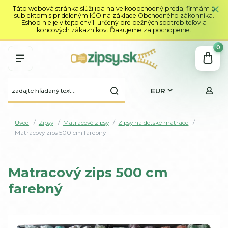
Táto webová stránka slúži iba na veľkoobchodný predaj firmám a
subjektom s prideleným IČO na základe Obchodného zákonníka.
Eshop nie je v tejto chvíli určený pre bežných spotrebiteľov a
koncových zákazníkov. Ďakujeme za pochopenie.
0
EUR
Úvod
Zipsy
Matracové zipsy
Zipsy na detské matrace
Matracový zips 500 cm farebný
Matracový zips 500 cm
farebný