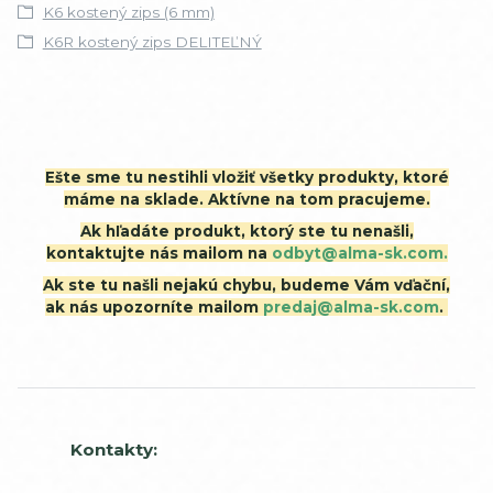
K6 kostený zips (6 mm)
K6R kostený zips DELITEĽNÝ
Ešte sme tu nestihli vložiť všetky produkty, ktoré
máme na sklade. Aktívne na tom pracujeme.
Ak hľadáte produkt, ktorý ste tu nenašli,
kontaktujte nás mailom na
odbyt@alma-sk.com.
Ak ste tu našli nejakú chybu, budeme Vám vďační,
ak nás upozorníte mailom
predaj@alma-sk.com
.
Kontakty: