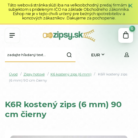
Táto webová stránka slúži iba na veľkoobchodný predaj firmám a
subjektom s prideleným IČO na základe Obchodného zákonníka.
Eshop nie je v tejto chvíli určený pre bežných spotrebiteľov a
koncových zákazníkov. Ďakujeme za pochopenie.
0
EUR
Úvod
Zipsy hotové
K6 kostený zips (6 mm)
K6R kostený zips
(6 mm) 90 cm čierny
K6R kostený zips (6 mm) 90
cm čierny