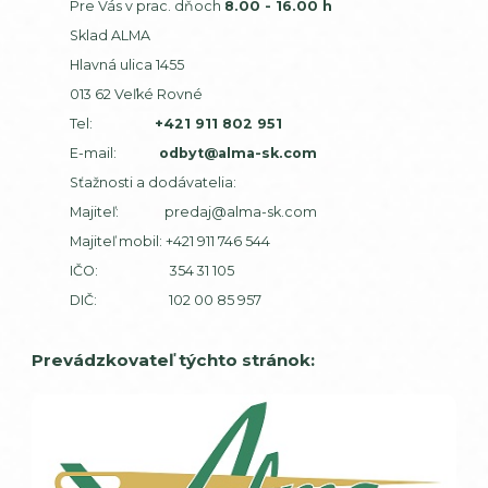
Pre Vás v prac. dňoch
8.00 - 16.00 h
Sklad ALMA
Hlavná ulica 1455
013 62 Veľké Rovné
Tel:
+421 911 802 951
E-mail:
odbyt@alma-sk.com
Sťažnosti a dodávatelia:
Majiteľ:
predaj@alma-sk.com
Majiteľ mobil:
+421 911 746 544
IČO: 354 31 105
DIČ: 102 00 85 957
Prevádzkovateľ týchto stránok: