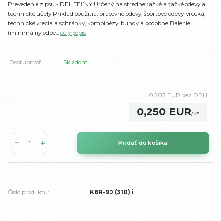
Prevedenie zipsu - DELITEĽNÝ Určený na stredne ťažké a ťažké odevy a
technické účely Príklad použitia: pracovné odevy, športové odevy, vrecká,
technické vrecia a schránky, kombinézy, bundy a podobne Balenie
(minimálny odbe...
celý popis
Dostupnosť
Skladom
0,203 EUR
bez DPH
0,250 EUR
/
ks
Pridať do košíka
Číslo produktu:
K6R-90 (310) i