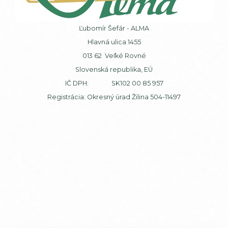
Ľubomír Šefár - ALMA
Hlavná ulica 1455
013 62 Veľké Rovné
Slovenská republika, EÚ
IČ DPH: SK102 00 85 957
Registrácia: Okresný úrad Žilina 504-11497