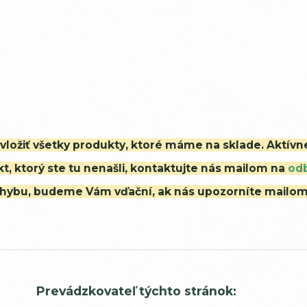
i vložiť všetky produkty, ktoré máme na sklade. Aktív
t, ktorý ste tu nenašli, kontaktujte nás mailom na
od
ú chybu, budeme Vám vďační, ak nás upozorníte mailo
Prevádzkovateľ týchto stránok: