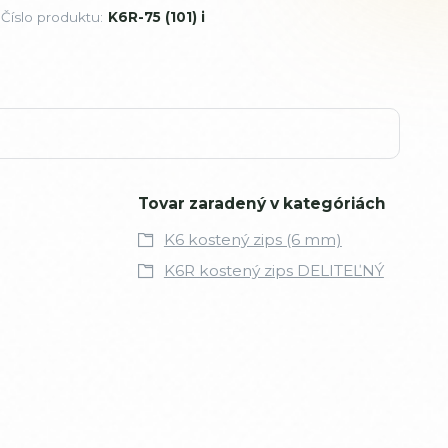
Číslo produktu:
K6R-75 (101) i
Tovar zaradený v kategóriách
K6 kostený zips (6 mm)
K6R kostený zips DELITEĽNÝ