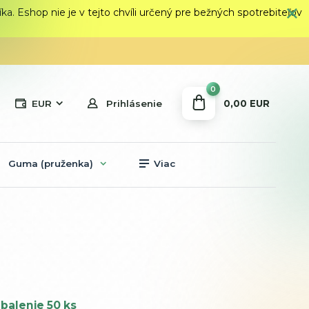
 Eshop nie je v tejto chvíli určený pre bežných spotrebiteľov
0
0,00 EUR
EUR
Prihlásenie
Guma (pruženka)
Viac
balenie 50 ks