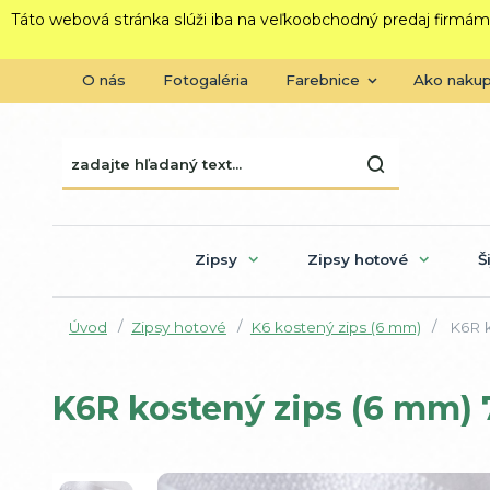
Táto webová stránka slúži iba na veľkoobchodný predaj firmám
O nás
Fotogaléria
Farebnice
Ako naku
Zipsy
Zipsy hotové
Š
Úvod
Zipsy hotové
K6 kostený zips (6 mm)
K6R k
K6R kostený zips (6 mm) 