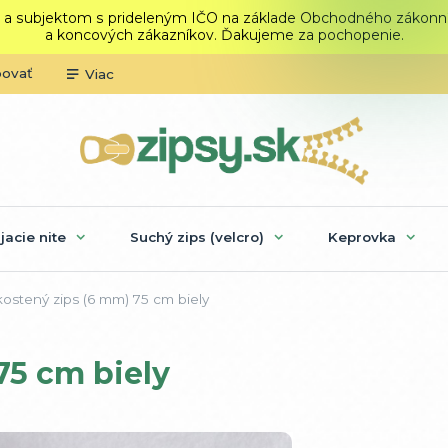
 a subjektom s prideleným IČO na základe Obchodného zákonníka.
a koncových zákazníkov. Ďakujeme za pochopenie.
povať
Viac
ijacie nite
Suchý zips (velcro)
Keprovka
ostený zips (6 mm) 75 cm biely
75 cm biely