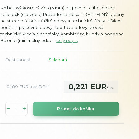
K6 hotový kostený zips (6 mm) na pevnej stuhe, bežec
aulo-lock (s brzdou) Prevedenie zipsu - DELITEĽNÝ Určený
na stredne ťažké a ťažké odevy a technické účely Príklad
použitia: pracovné odevy, športové odevy, vrecká,
technické vrecia a schránky, kombinézy, bundy a podobne
Balenie (minimálny odbe...
celý popis
Dostupnosť
Skladom
0,221 EUR
0,180 EUR
bez DPH
/
ks
Pridať do košíka