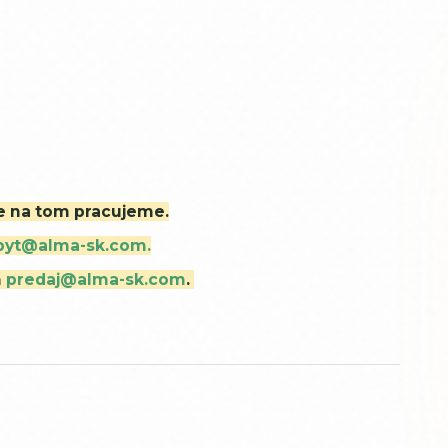
ne na tom pracujeme.
byt@alma-sk.com.
m
predaj@alma-sk.com
.