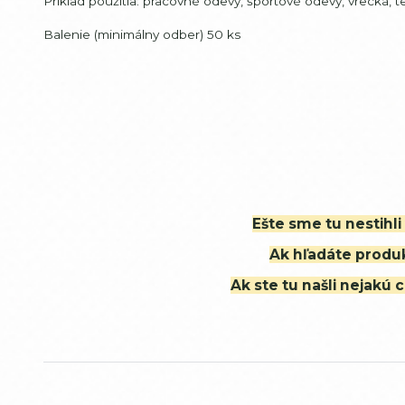
Príklad použitia: pracovné odevy, športové odevy, vrecká,
Balenie (minimálny odber) 50 ks
Ešte sme tu nestihl
Ak hľadáte produk
Ak ste tu našli nejak