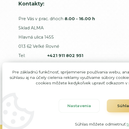
Kontakty:
Pre Vás v prac. dňoch
8.00 - 16.00 h
Sklad ALMA
Hlavná ulica 1455
013 62 Veľké Rovné
Tel:
+421 911 802 951
E-mail:
odbyt@alma-sk.com
Pre základnú funkčnosť, spríjemnenie používania webu, anal
Sťažnosti a dodávatelia:
súhlasu aj na účely cielenia reklamy využívame súbory cookie
cookies môžete kedykoľvek upraviť odkazom v s
Majiteľ:
predaj@alma-sk.com
Majiteľ mobil:
+421 911 746 544
IČO: 354 31 105
Nastavenia
Súhl
DIČ: 102 00 85 957
Súhlas môžete odmietnuť
t