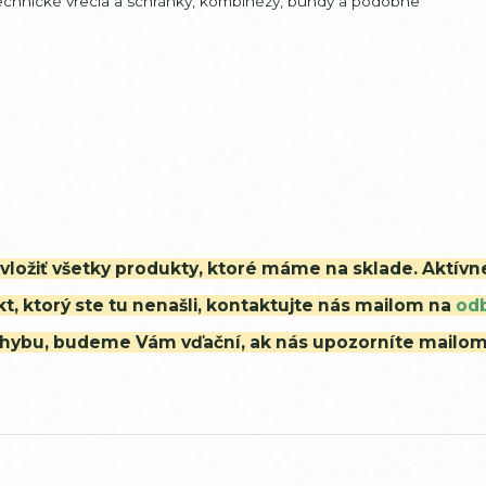
 technické vrecia a schránky, kombinézy, bundy a podobne
i vložiť všetky produkty, ktoré máme na sklade. Aktív
t, ktorý ste tu nenašli, kontaktujte nás mailom na
od
ú chybu, budeme Vám vďační, ak nás upozorníte mailo