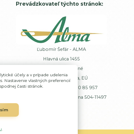
Prevádzkovateľ týchto stránok:
Ľubomír Šefár - ALMA
Hlavná ulica 1455
013 62 Veľké Rovné
ytické účely a v prípade udelenia
Slovenská republika, EÚ
s. Nastavenie vlastných preferencií
podnej časti stránok.
IČ DPH: SK102 00 85 957
Registrácia: Okresný úrad Žilina 504-11497
asím
u
.