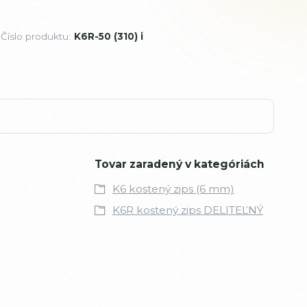
Číslo produktu:
K6R-50 (310) i
Tovar zaradený v kategóriách
K6 kostený zips (6 mm)
K6R kostený zips DELITEĽNÝ