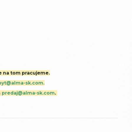
ne na tom pracujeme.
byt@alma-sk.com.
m
predaj@alma-sk.com
.