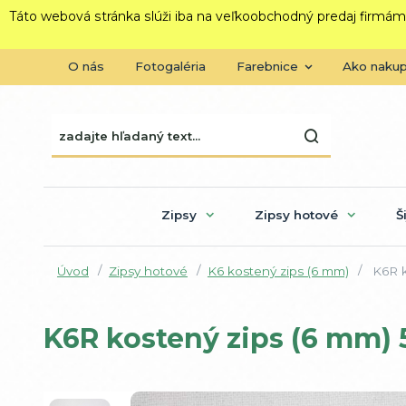
Táto webová stránka slúži iba na veľkoobchodný predaj firmám
O nás
Fotogaléria
Farebnice
Ako naku
Zipsy
Zipsy hotové
Š
Úvod
Zipsy hotové
K6 kostený zips (6 mm)
K6R k
K6R kostený zips (6 mm) 