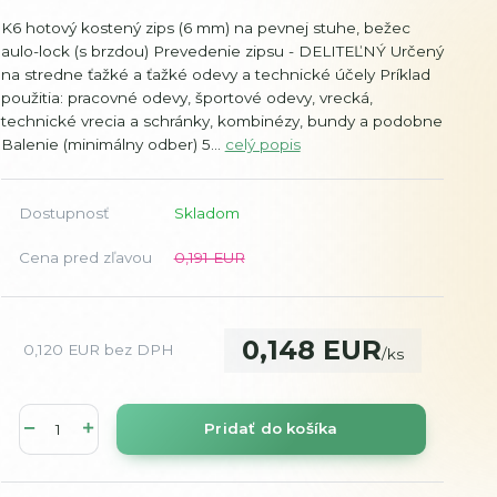
K6 hotový kostený zips (6 mm) na pevnej stuhe, bežec
aulo-lock (s brzdou) Prevedenie zipsu - DELITEĽNÝ Určený
na stredne ťažké a ťažké odevy a technické účely Príklad
použitia: pracovné odevy, športové odevy, vrecká,
technické vrecia a schránky, kombinézy, bundy a podobne
Balenie (minimálny odber) 5...
celý popis
Dostupnosť
Skladom
Cena pred zľavou
0,191 EUR
0,148 EUR
0,120 EUR
bez DPH
/
ks
Pridať do košíka