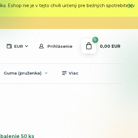
 Eshop nie je v tejto chvíli určený pre bežných spotrebiteľov
0
0,00 EUR
EUR
Prihlásenie
Guma (pruženka)
Viac
balenie 50 ks