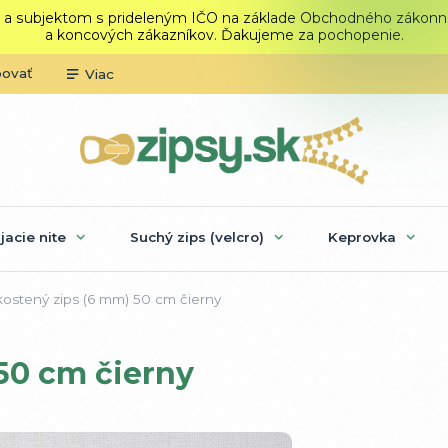
 a subjektom s prideleným IČO na základe Obchodného zákonníka.
a koncových zákazníkov. Ďakujeme za pochopenie.
povať
Viac
ijacie nite
Suchý zips (velcro)
Keprovka
ostený zips (6 mm) 50 cm čierny
50 cm čierny