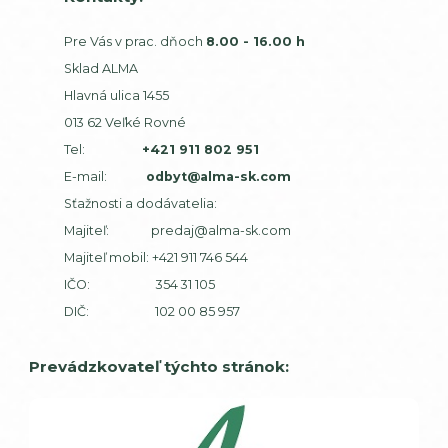
Pre Vás v prac. dňoch
8.00 - 16.00 h
Sklad ALMA
Hlavná ulica 1455
013 62 Veľké Rovné
Tel:
+421 911 802 951
E-mail:
odbyt@alma-sk.com
Sťažnosti a dodávatelia:
Majiteľ:
predaj@alma-sk.com
Majiteľ mobil:
+421 911 746 544
IČO: 354 31 105
DIČ: 102 00 85 957
Prevádzkovateľ týchto stránok: