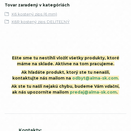
Tovar zaradený v kategóriách
K6 kostený zips (6 mm)
K6R kostený zips DELITEĽNÝ
Ešte sme tu nestihli vložiť všetky produkty, ktoré
máme na sklade. Aktívne na tom pracujeme.
Ak hľadáte produkt, ktorý ste tu nenašli,
kontaktujte nás mailom na
odbyt@alma-sk.com.
Ak ste tu našli nejakú chybu, budeme Vám vďační,
ak nás upozorníte mailom
predaj@alma-sk.com
.
Kontakty: