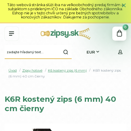
Táto webová stránka slúži iba na veľkoobchodný predaj firmám a
subjektom s prideleným IČO na základe Obchodného zákonníka.
Eshop nie je v tejto chvíli určený pre bežných spotrebiteľov a
koncových zákazníkov. Ďakujeme za pochopenie.
0
EUR
Úvod
Zipsy hotové
K6 kostený zips (6 mm)
K6R kostený zips
(6 mm) 40 cm čierny
K6R kostený zips (6 mm) 40
cm čierny