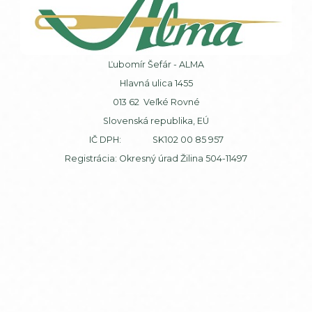
Ľubomír Šefár - ALMA
Hlavná ulica 1455
013 62 Veľké Rovné
Slovenská republika, EÚ
IČ DPH: SK102 00 85 957
Registrácia: Okresný úrad Žilina 504-11497