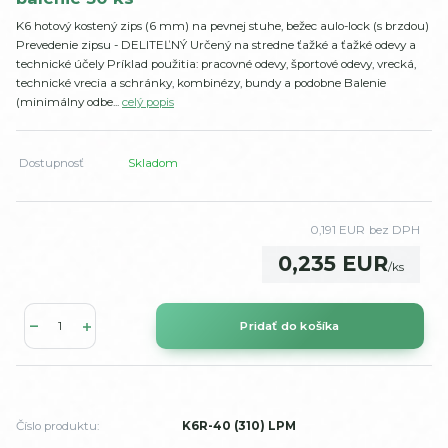
K6 hotový kostený zips (6 mm) na pevnej stuhe, bežec aulo-lock (s brzdou)
Prevedenie zipsu - DELITEĽNÝ Určený na stredne ťažké a ťažké odevy a
technické účely Príklad použitia: pracovné odevy, športové odevy, vrecká,
technické vrecia a schránky, kombinézy, bundy a podobne Balenie
(minimálny odbe...
celý popis
Dostupnosť
Skladom
0,191 EUR
bez DPH
0,235 EUR
/
ks
Pridať do košíka
Číslo produktu:
K6R-40 (310) LPM