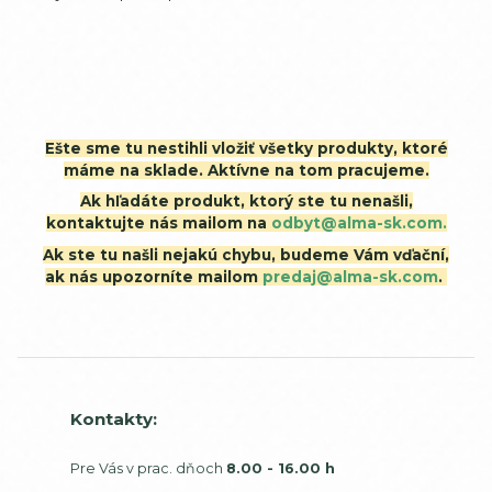
Ešte sme tu nestihli vložiť všetky produkty, ktoré
máme na sklade. Aktívne na tom pracujeme.
Ak hľadáte produkt, ktorý ste tu nenašli,
kontaktujte nás mailom na
odbyt@alma-sk.com.
Ak ste tu našli nejakú chybu, budeme Vám vďační,
ak nás upozorníte mailom
predaj@alma-sk.com
.
Kontakty:
Pre Vás v prac. dňoch
8.00 - 16.00 h