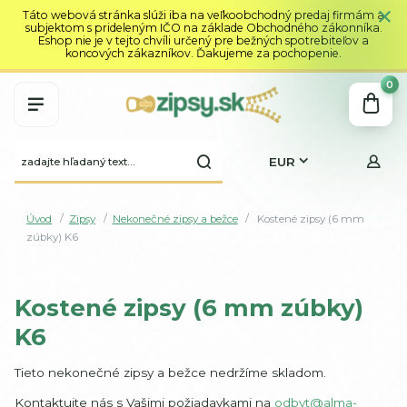
Táto webová stránka slúži iba na veľkoobchodný predaj firmám a
subjektom s prideleným IČO na základe Obchodného zákonníka.
Eshop nie je v tejto chvíli určený pre bežných spotrebiteľov a
koncových zákazníkov. Ďakujeme za pochopenie.
0
EUR
Úvod
Zipsy
Nekonečné zipsy a bežce
Kostené zipsy (6 mm
zúbky) K6
Kostené zipsy (6 mm zúbky)
K6
Tieto nekonečné zipsy a bežce nedržíme skladom.
Kontaktujte nás s Vašimi požiadavkami na
odbyt@alma-