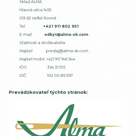
Sklad ALMA
Hlavná ulica 1455
013 62 Veľké Rovné
Tel:
+421 911 802 951
E-mail:
odbyt@alma-sk.com
Sťažnosti a dodávatelia:
Majiteľ:
predaj@alma-sk.com
Majiteľ mobil:
+421 911 746 544
IČO: 354 31 105
DIČ: 102 00 85 957
Prevádzkovateľ týchto stránok: