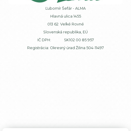
Ľubomír Šefár - ALMA
Hlavná ulica 1455
013 62 Veľké Rovné
Slovenská republika, EÚ
IČ DPH: SK102 00 85 957
Registrácia: Okresný úrad Žilina 504-11497