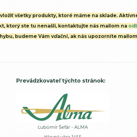
i vložiť všetky produkty, ktoré máme na sklade. Aktív
t, ktorý ste tu nenašli, kontaktujte nás mailom na
od
ú chybu, budeme Vám vďační, ak nás upozorníte mailo
Prevádzkovateľ týchto stránok:
Ľubomír Šefár - ALMA