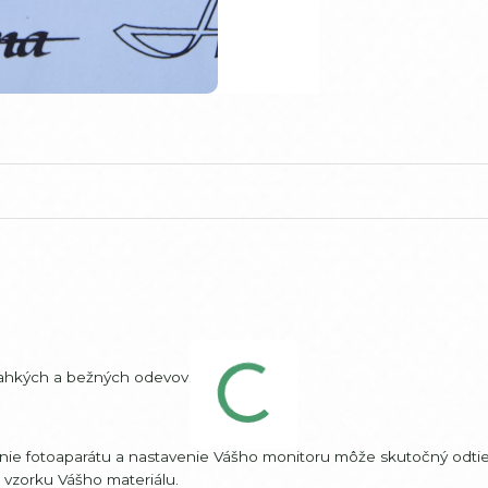
 ľahkých a bežných odevov.
šenie fotoaparátu a nastavenie Vášho monitoru môže skutočný odtie
m vzorku Vášho materiálu.