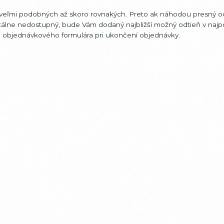
tí veľmi podobných až skoro rovnakých. Preto ak náhodou presný o
álne nedostupný, bude Vám dodaný najbližší možný odtieň v na
do objednávkového formulára pri ukončení objednávky.