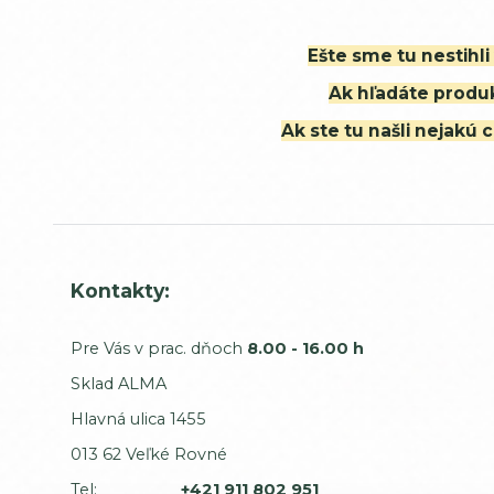
Ešte sme tu nestihl
Ak hľadáte produk
Ak ste tu našli nejak
Kontakty:
Pre Vás v prac. dňoch
8.00 - 16.00 h
Sklad ALMA
Hlavná ulica 1455
013 62 Veľké Rovné
Tel:
+421 911 802 951