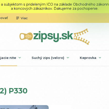
 a subjektom s prideleným IČO na základe Obchodného zákonníka.
a koncových zákazníkov. Ďakujeme za pochopenie.
povať
Viac
ijacie nite
Suchý zips (velcro)
Keprovka
/2) P330