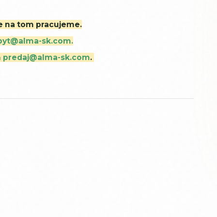
ne na tom pracujeme.
byt@alma-sk.com.
m
predaj@alma-sk.com
.