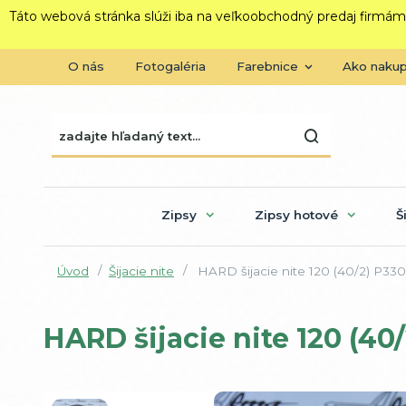
Táto webová stránka slúži iba na veľkoobchodný predaj firmám
O nás
Fotogaléria
Farebnice
Ako naku
Zipsy
Zipsy hotové
Š
Úvod
Šijacie nite
HARD šijacie nite 120 (40/2) P330
HARD šijacie nite 120 (40