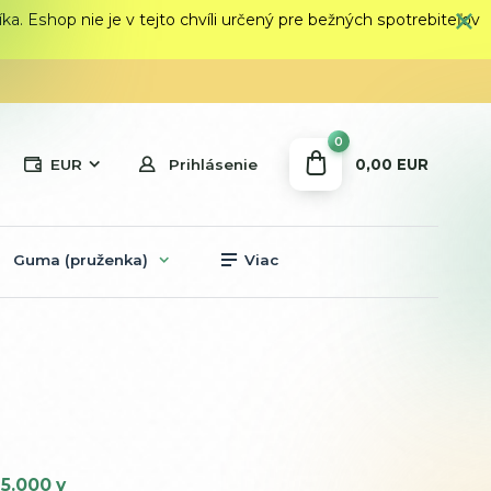
 Eshop nie je v tejto chvíli určený pre bežných spotrebiteľov
0
0,00 EUR
EUR
Prihlásenie
Guma (pruženka)
Viac
5.000 y