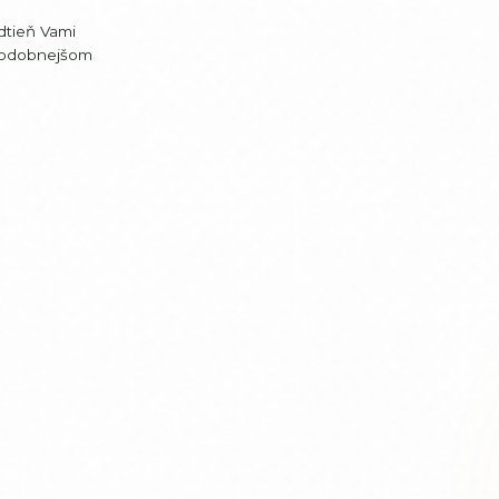
dtieň Vami
jpodobnejšom