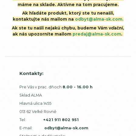
máme na sklade. Aktívne na tom pracujeme.
Ak hľadáte produkt, ktorý ste tu nenašli,
kontaktujte nás mailom na
odbyt@alma-sk.com.
Ak ste tu našli nejakú chybu, budeme Vám vďační,
ak nás upozorníte mailom
predaj@alma-sk.com
.
Kontakty:
Pre Vás v prac. dňoch
8.00 - 16.00 h
Sklad ALMA
Hlavná ulica 1455
013 62 Veľké Rovné
Tel:
+421 911 802 951
E-mail:
odbyt@alma-sk.com