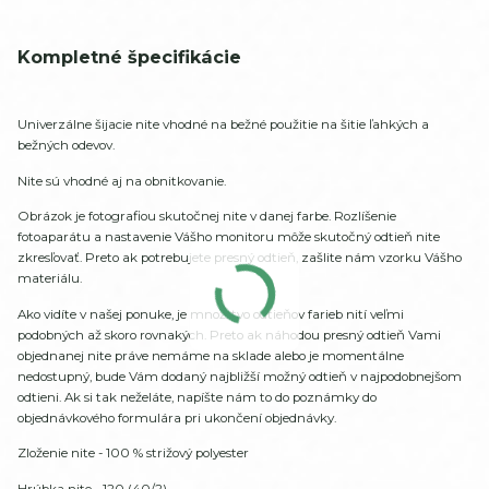
Kompletné špecifikácie
Univerzálne šijacie nite vhodné na bežné použitie na šitie ľahkých a
bežných odevov.
Nite sú vhodné aj na obnitkovanie.
Obrázok je fotografiou skutočnej nite v danej farbe. Rozlíšenie
fotoaparátu a nastavenie Vášho monitoru môže skutočný odtieň nite
zkresľovať. Preto ak potrebujete presný odtieň, zašlite nám vzorku Vášho
materiálu.
Ako vidíte v našej ponuke, je množstvo odtieňov farieb nití veľmi
podobných až skoro rovnakých. Preto ak náhodou presný odtieň Vami
objednanej nite práve nemáme na sklade alebo je momentálne
nedostupný, bude Vám dodaný najbližší možný odtieň v najpodobnejšom
odtieni. Ak si tak neželáte, napíšte nám to do poznámky do
objednávkového formulára pri ukončení objednávky.
Zloženie nite - 100 % strižový polyester
Hrúbka nite - 120 (40/2)