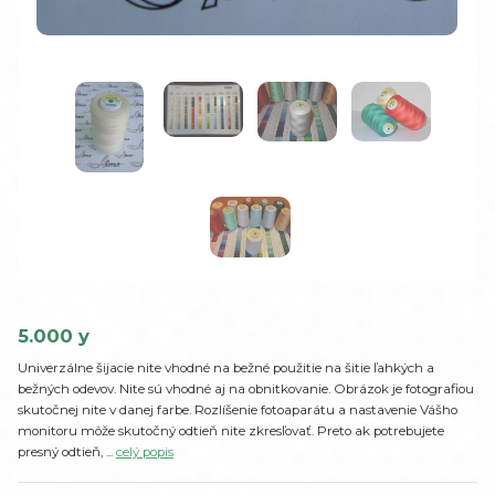
5.000 y
Univerzálne šijacie nite vhodné na bežné použitie na šitie ľahkých a
bežných odevov. Nite sú vhodné aj na obnitkovanie. Obrázok je fotografiou
skutočnej nite v danej farbe. Rozlíšenie fotoaparátu a nastavenie Vášho
monitoru môže skutočný odtieň nite zkresľovať. Preto ak potrebujete
presný odtieň, ...
celý popis