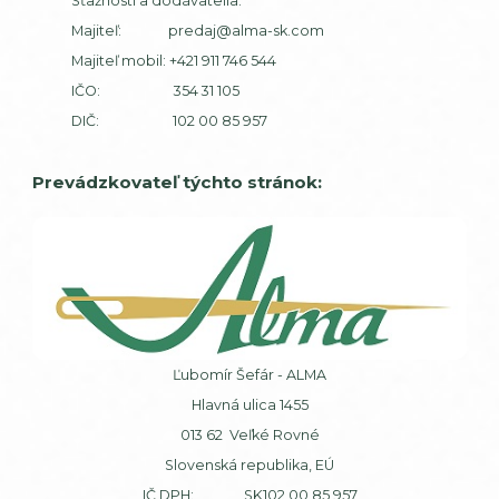
Sťažnosti a dodávatelia:
Majiteľ:
predaj@alma-sk.com
Majiteľ mobil:
+421 911 746 544
IČO: 354 31 105
DIČ: 102 00 85 957
Prevádzkovateľ týchto stránok:
Ľubomír Šefár - ALMA
Hlavná ulica 1455
013 62 Veľké Rovné
Slovenská republika, EÚ
IČ DPH: SK102 00 85 957