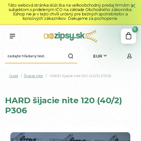
Táto webová stránka slúži iba na veľkoobchodný predaj firmám a
subjektom s prideleným IČO na základe Obchodného zákonníka.
Eshop nie je v tejto chvíli určený pre bežných spotrebiteľov a
koncových zákazníkov. Ďakujeme za pochopenie.
0
EUR
Úvod
Šijacie nite
HARD šijacie nite 120 (40/2) P306
HARD šijacie nite 120 (40/2)
P306