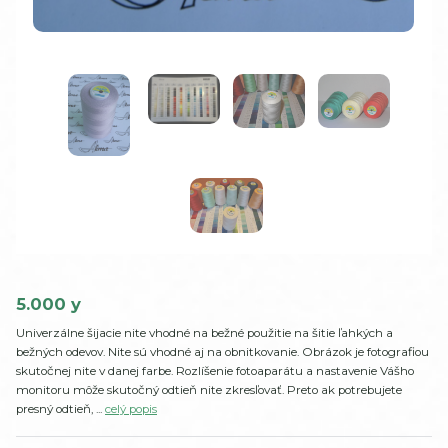
5.000 y
Univerzálne šijacie nite vhodné na bežné použitie na šitie ľahkých a
bežných odevov. Nite sú vhodné aj na obnitkovanie. Obrázok je fotografiou
skutočnej nite v danej farbe. Rozlíšenie fotoaparátu a nastavenie Vášho
monitoru môže skutočný odtieň nite zkresľovať. Preto ak potrebujete
presný odtieň, ...
celý popis