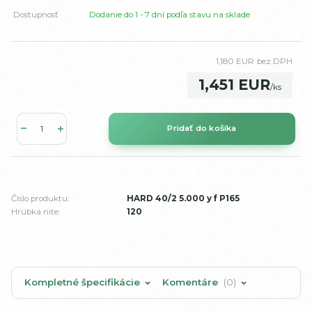
Dostupnosť
Dodanie do 1 - 7 dní podľa stavu na sklade
1,180 EUR
bez DPH
1,451 EUR
/
ks
Pridať do košíka
Číslo produktu:
HARD 40/2 5.000 y f P165
Hrúbka nite:
120
Kompletné špecifikácie
Komentáre
0