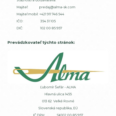
Sťažnosti a dodávatelia:
Majiteľ:
predaj@alma-sk.com
Majiteľ mobil:
+421 911 746 544
IČO: 354 31 105
DIČ: 102 00 85 957
Prevádzkovateľ týchto stránok:
Ľubomír Šefár - ALMA
Hlavná ulica 1455
013 62 Veľké Rovné
Slovenská republika, EÚ
IČ DPH: SK102 00 85 957