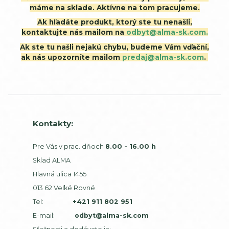
máme na sklade. Aktívne na tom pracujeme.
Ak hľadáte produkt, ktorý ste tu nenašli,
kontaktujte nás mailom na
odbyt@alma-sk.com.
Ak ste tu našli nejakú chybu, budeme Vám vďační,
ak nás upozorníte mailom
predaj@alma-sk.com
.
Kontakty:
Pre Vás v prac. dňoch
8.00 - 16.00 h
Sklad ALMA
Hlavná ulica 1455
013 62 Veľké Rovné
Tel:
+421 911 802 951
E-mail:
odbyt@alma-sk.com