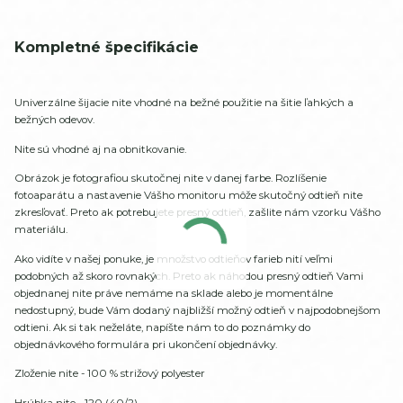
Kompletné špecifikácie
Univerzálne šijacie nite vhodné na bežné použitie na šitie ľahkých a
bežných odevov.
Nite sú vhodné aj na obnitkovanie.
Obrázok je fotografiou skutočnej nite v danej farbe. Rozlíšenie
fotoaparátu a nastavenie Vášho monitoru môže skutočný odtieň nite
zkresľovať. Preto ak potrebujete presný odtieň, zašlite nám vzorku Vášho
materiálu.
Ako vidíte v našej ponuke, je množstvo odtieňov farieb nití veľmi
podobných až skoro rovnakých. Preto ak náhodou presný odtieň Vami
objednanej nite práve nemáme na sklade alebo je momentálne
nedostupný, bude Vám dodaný najbližší možný odtieň v najpodobnejšom
odtieni. Ak si tak neželáte, napíšte nám to do poznámky do
objednávkového formulára pri ukončení objednávky.
Zloženie nite - 100 % strižový polyester
Hrúbka nite - 120 (40/2)