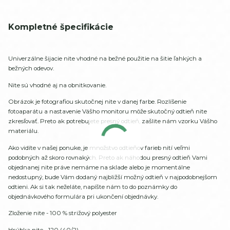
Kompletné špecifikácie
Univerzálne šijacie nite vhodné na bežné použitie na šitie ľahkých a
bežných odevov.
Nite sú vhodné aj na obnitkovanie.
Obrázok je fotografiou skutočnej nite v danej farbe. Rozlíšenie
fotoaparátu a nastavenie Vášho monitoru môže skutočný odtieň nite
zkresľovať. Preto ak potrebujete presný odtieň, zašlite nám vzorku Vášho
materiálu.
Ako vidíte v našej ponuke, je množstvo odtieňov farieb nití veľmi
podobných až skoro rovnakých. Preto ak náhodou presný odtieň Vami
objednanej nite práve nemáme na sklade alebo je momentálne
nedostupný, bude Vám dodaný najbližší možný odtieň v najpodobnejšom
odtieni. Ak si tak neželáte, napíšte nám to do poznámky do
objednávkového formulára pri ukončení objednávky.
Zloženie nite - 100 % strižový polyester
Hrúbka nite - 120 (40/2)