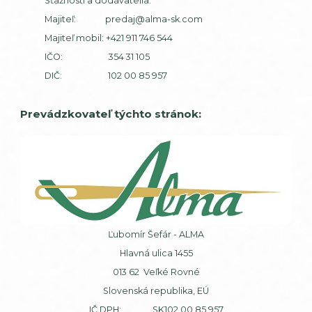
Sťažnosti a dodávatelia:
Majiteľ:
predaj@alma-sk.com
Majiteľ mobil:
+421 911 746 544
IČO: 354 31 105
DIČ: 102 00 85 957
Prevádzkovateľ týchto stránok:
Ľubomír Šefár - ALMA
Hlavná ulica 1455
013 62 Veľké Rovné
Slovenská republika, EÚ
IČ DPH: SK102 00 85 957