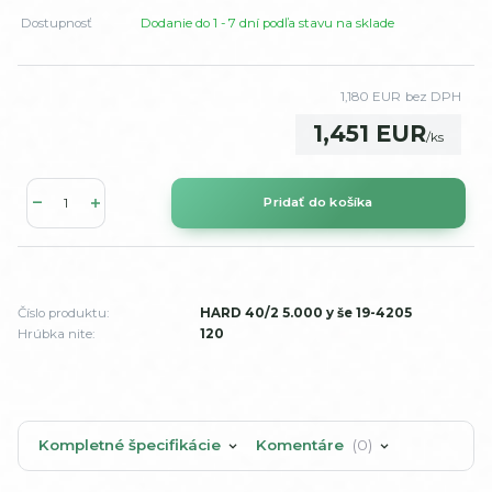
Dostupnosť
Dodanie do 1 - 7 dní podľa stavu na sklade
1,180 EUR
bez DPH
1,451 EUR
/
ks
Pridať do košíka
Číslo produktu:
HARD 40/2 5.000 y še 19-4205
Hrúbka nite:
120
Kompletné špecifikácie
Komentáre
0