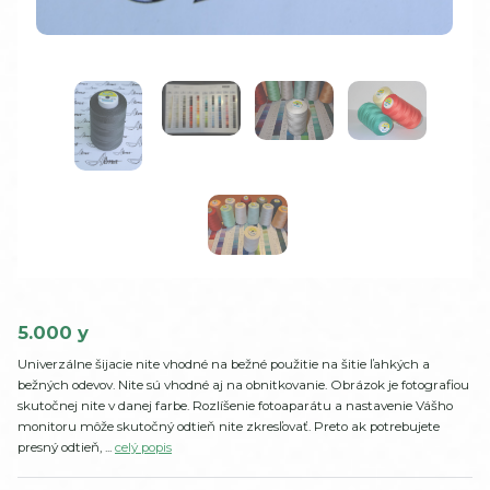
5.000 y
Univerzálne šijacie nite vhodné na bežné použitie na šitie ľahkých a
bežných odevov. Nite sú vhodné aj na obnitkovanie. Obrázok je fotografiou
skutočnej nite v danej farbe. Rozlíšenie fotoaparátu a nastavenie Vášho
monitoru môže skutočný odtieň nite zkresľovať. Preto ak potrebujete
presný odtieň, ...
celý popis