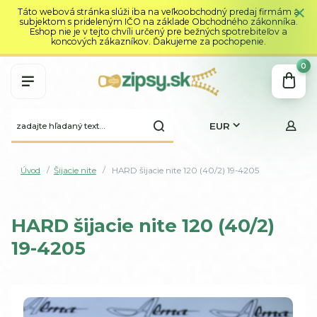
Táto webová stránka slúži iba na veľkoobchodný predaj firmám a
subjektom s prideleným IČO na základe Obchodného zákonníka.
Eshop nie je v tejto chvíli určený pre bežných spotrebiteľov a
koncových zákazníkov. Ďakujeme za pochopenie.
0
EUR
Úvod
Šijacie nite
HARD šijacie nite 120 (40/2) 19-4205
HARD šijacie nite 120 (40/2)
19-4205