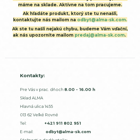
máme na sklade. Aktívne na tom pracujeme.
Ak hľadáte produkt, ktorý ste tu nenašli,
kontaktujte nás mailom na
odbyt@alma-sk.com.
Ak ste tu našli nejakú chybu, budeme Vám vďační,
ak nás upozorníte mailom
predaj@alma-sk.com
.
Kontakty:
Pre Vás v prac. dňoch
8.00 - 16.00 h
Sklad ALMA
Hlavná ulica 1455
013 62 Veľké Rovné
Tel:
+421 911 802 951
E-mail:
odbyt@alma-sk.com