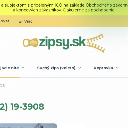
 a subjektom s prideleným IČO na základe Obchodného zákonníka.
a koncových zákazníkov. Ďakujeme za pochopenie.
povať
Viac
ijacie nite
Suchý zips (velcro)
Keprovka
908
/2) 19-3908