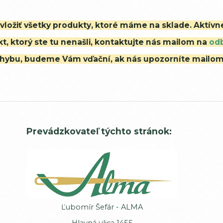
i vložiť všetky produkty, ktoré máme na sklade. Aktív
t, ktorý ste tu nenašli, kontaktujte nás mailom na
od
ú chybu, budeme Vám vďační, ak nás upozorníte mailo
Prevádzkovateľ týchto stránok:
Ľubomír Šefár - ALMA