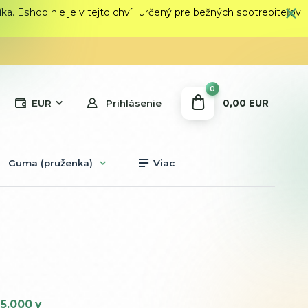
 Eshop nie je v tejto chvíli určený pre bežných spotrebiteľov
0
0,00 EUR
EUR
Prihlásenie
Guma (pruženka)
Viac
5.000 y