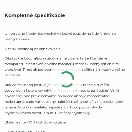
Kompletné špecifikácie
Univerzálne šijacie nite vhodné na bežné použitie na šitie ľahkých a
bežných odevov.
Nite sú vhodné aj na obnitkovanie.
Obrázok je fotografiou skutočnej nite v danej farbe. Rozlíšenie
fotoaparátu a nastavenie Vášho monitoru môže skutočný odtieň nite
zkresľovať. Preto ak potrebujete presný odtieň, zašlite nám vzorku Vášho
materiálu.
Ako vidíte v našej ponuke, je množstvo odtieňov farieb nití veľmi
podobných až skoro rovnakých. Preto ak náhodou presný odtieň Vami
objednanej nite práve nemáme na sklade alebo je momentálne
nedostupný, bude Vám dodaný najbližší možný odtieň v najpodobnejšom
odtieni. Ak si tak neželáte, napíšte nám to do poznámky do
objednávkového formulára pri ukončení objednávky.
Zloženie nite - 100 % strižový polyester
Hrúbka nite - 120 (40/2)