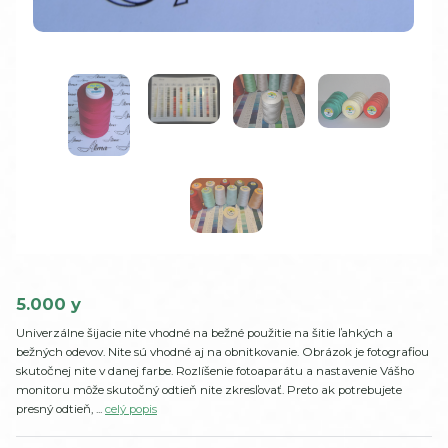
5.000 y
Univerzálne šijacie nite vhodné na bežné použitie na šitie ľahkých a
bežných odevov. Nite sú vhodné aj na obnitkovanie. Obrázok je fotografiou
skutočnej nite v danej farbe. Rozlíšenie fotoaparátu a nastavenie Vášho
monitoru môže skutočný odtieň nite zkresľovať. Preto ak potrebujete
presný odtieň, ...
celý popis