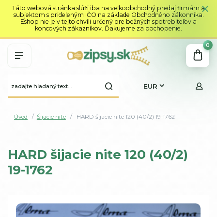
Táto webová stránka slúži iba na veľkoobchodný predaj firmám a
subjektom s prideleným IČO na základe Obchodného zákonníka.
Eshop nie je v tejto chvíli určený pre bežných spotrebiteľov a
koncových zákazníkov. Ďakujeme za pochopenie.
0
EUR
Úvod
Šijacie nite
HARD šijacie nite 120 (40/2) 19-1762
HARD šijacie nite 120 (40/2)
19-1762