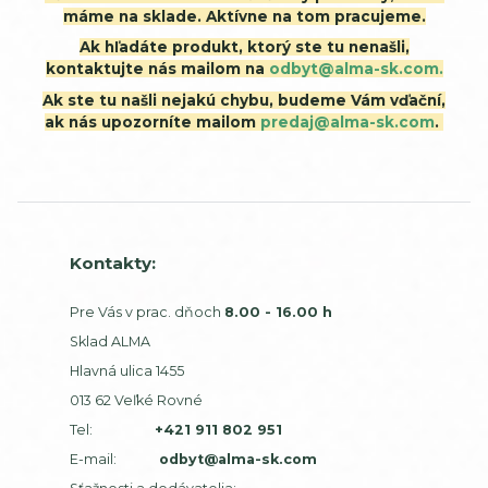
máme na sklade. Aktívne na tom pracujeme.
Ak hľadáte produkt, ktorý ste tu nenašli,
kontaktujte nás mailom na
odbyt@alma-sk.com.
Ak ste tu našli nejakú chybu, budeme Vám vďační,
ak nás upozorníte mailom
predaj@alma-sk.com
.
Kontakty:
Pre Vás v prac. dňoch
8.00 - 16.00 h
Sklad ALMA
Hlavná ulica 1455
013 62 Veľké Rovné
Tel:
+421 911 802 951
E-mail:
odbyt@alma-sk.com