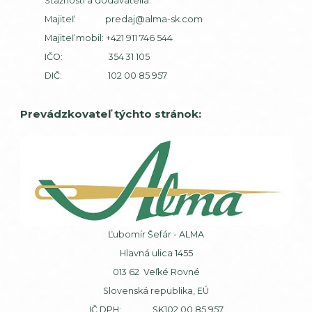
Sťažnosti a dodávatelia:
Majiteľ:
predaj@alma-sk.com
Majiteľ mobil:
+421 911 746 544
IČO: 354 31 105
DIČ: 102 00 85 957
Prevádzkovateľ týchto stránok:
Ľubomír Šefár - ALMA
Hlavná ulica 1455
013 62 Veľké Rovné
Slovenská republika, EÚ
IČ DPH: SK102 00 85 957