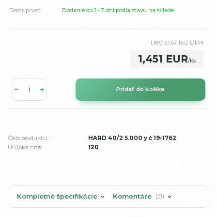
Dostupnosť
Dodanie do 1 - 7 dní podľa stavu na sklade
1,180 EUR
bez DPH
1,451 EUR
/
ks
Pridať do košíka
Číslo produktu:
HARD 40/2 5.000 y č 19-1762
Hrúbka nite:
120
Kompletné špecifikácie
Komentáre
0