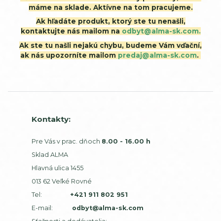
máme na sklade. Aktívne na tom pracujeme.
Ak hľadáte produkt, ktorý ste tu nenašli,
kontaktujte nás mailom na
odbyt@alma-sk.com.
Ak ste tu našli nejakú chybu, budeme Vám vďační,
ak nás upozorníte mailom
predaj@alma-sk.com
.
Kontakty:
Pre Vás v prac. dňoch
8.00 - 16.00 h
Sklad ALMA
Hlavná ulica 1455
013 62 Veľké Rovné
Tel:
+421 911 802 951
E-mail:
odbyt@alma-sk.com