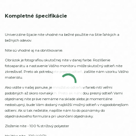
Kompletné špecifikácie
Univerzálne šijacie nite vhodné na bežné použitie na šitie ľahkých a
bežných odevov.
Nite sú vhodné aj na obnitkovanie.
Obrázok je fotografiou skutočnej nite v danej farbe. Rozlíšenie
fotoaparátu a nastavenie Vášho monitoru môže skutočný odtieň nite
zkresľovať. Preto ak potrebujete presný odtieň, zašlite nám vzorku Vášho
materiálu.
Ako vidíte v našej ponuke, je množstvo odtieňov farieb nití veľmi
podobných až skoro rovnakých. Preto ak náhodou presný odtieň Vami
objednanej nite práve nemáme na sklade alebo je momentálne
nedostupný, bude Vám dodaný najbližší možný odtieň v najpodobnejšom
odtieni. Ak si tak neželáte, napíšte nám to do poznámky do
objednávkového formulára pri ukončení objednávky.
Zloženie nite - 100 % strižový polyester
Hrúbka nite - 120 (40/2)