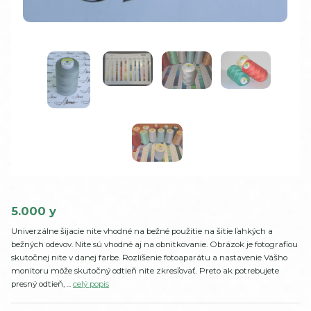
5.000 y
Univerzálne šijacie nite vhodné na bežné použitie na šitie ľahkých a
bežných odevov. Nite sú vhodné aj na obnitkovanie. Obrázok je fotografiou
skutočnej nite v danej farbe. Rozlíšenie fotoaparátu a nastavenie Vášho
monitoru môže skutočný odtieň nite zkresľovať. Preto ak potrebujete
presný odtieň, ...
celý popis