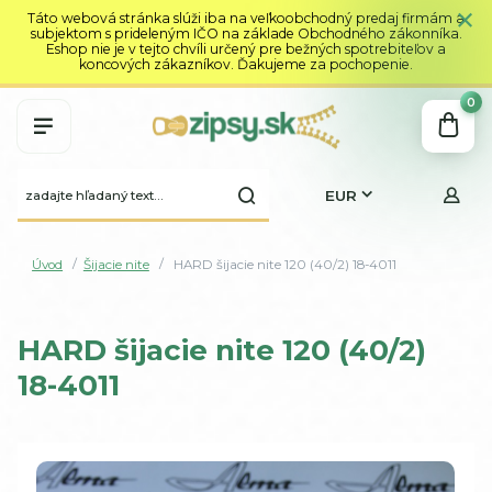
Táto webová stránka slúži iba na veľkoobchodný predaj firmám a
subjektom s prideleným IČO na základe Obchodného zákonníka.
Eshop nie je v tejto chvíli určený pre bežných spotrebiteľov a
koncových zákazníkov. Ďakujeme za pochopenie.
0
EUR
Úvod
Šijacie nite
HARD šijacie nite 120 (40/2) 18-4011
HARD šijacie nite 120 (40/2)
18-4011