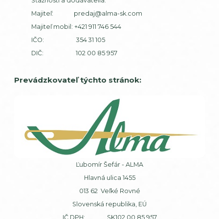
Sťažnosti a dodávatelia:
Majiteľ:
predaj@alma-sk.com
Majiteľ mobil:
+421 911 746 544
IČO: 354 31 105
DIČ: 102 00 85 957
Prevádzkovateľ týchto stránok:
Ľubomír Šefár - ALMA
Hlavná ulica 1455
013 62 Veľké Rovné
Slovenská republika, EÚ
IČ DPH: SK102 00 85 957