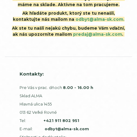
máme na sklade. Aktívne na tom pracujeme.
Ak hľadáte produkt, ktorý ste tu nenašli,
kontaktujte nás mailom na
odbyt@alma-sk.com.
Ak ste tu našli nejakú chybu, budeme Vám vďační,
ak nás upozorníte mailom
predaj@alma-sk.com
.
Kontakty:
Pre Vás v prac. dňoch
8.00 - 16.00 h
Sklad ALMA
Hlavná ulica 1455
013 62 Veľké Rovné
Tel:
+421 911 802 951
E-mail:
odbyt@alma-sk.com