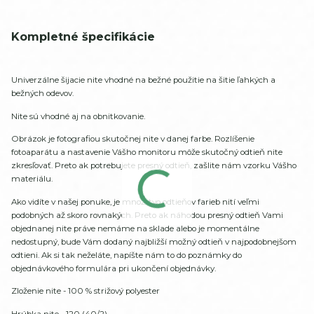
Kompletné špecifikácie
Univerzálne šijacie nite vhodné na bežné použitie na šitie ľahkých a
bežných odevov.
Nite sú vhodné aj na obnitkovanie.
Obrázok je fotografiou skutočnej nite v danej farbe. Rozlíšenie
fotoaparátu a nastavenie Vášho monitoru môže skutočný odtieň nite
zkresľovať. Preto ak potrebujete presný odtieň, zašlite nám vzorku Vášho
materiálu.
Ako vidíte v našej ponuke, je množstvo odtieňov farieb nití veľmi
podobných až skoro rovnakých. Preto ak náhodou presný odtieň Vami
objednanej nite práve nemáme na sklade alebo je momentálne
nedostupný, bude Vám dodaný najbližší možný odtieň v najpodobnejšom
odtieni. Ak si tak neželáte, napíšte nám to do poznámky do
objednávkového formulára pri ukončení objednávky.
Zloženie nite - 100 % strižový polyester
Hrúbka nite - 120 (40/2)