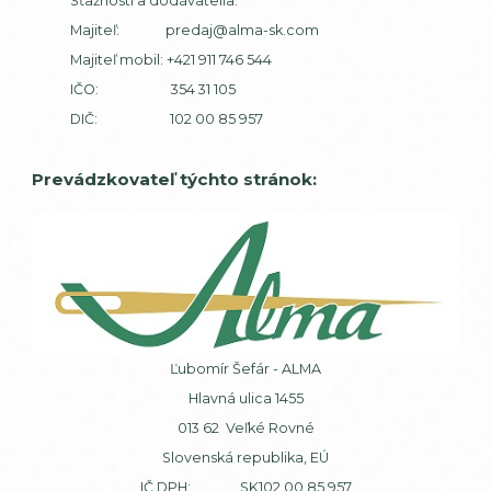
Sťažnosti a dodávatelia:
Majiteľ:
predaj@alma-sk.com
Majiteľ mobil:
+421 911 746 544
IČO: 354 31 105
DIČ: 102 00 85 957
Prevádzkovateľ týchto stránok:
Ľubomír Šefár - ALMA
Hlavná ulica 1455
013 62 Veľké Rovné
Slovenská republika, EÚ
IČ DPH: SK102 00 85 957