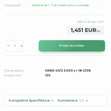
Dostupnosť
Dodanie do 1 - 7 dní podľa stavu na sklade
1,180 EUR
bez DPH
1,451 EUR
/
ks
Pridať do košíka
Číslo produktu:
HARD 40/2 5.000 y r 18-2336
Hrúbka nite:
120
Kompletné špecifikácie
Komentáre
0