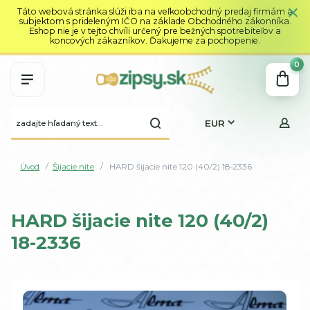
Táto webová stránka slúži iba na veľkoobchodný predaj firmám a
subjektom s prideleným IČO na základe Obchodného zákonníka.
Eshop nie je v tejto chvíli určený pre bežných spotrebiteľov a
koncových zákazníkov. Ďakujeme za pochopenie.
0
EUR
Úvod
Šijacie nite
HARD šijacie nite 120 (40/2) 18-2336
HARD šijacie nite 120 (40/2)
18-2336