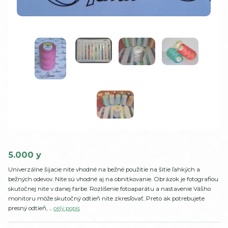
5.000 y
Univerzálne šijacie nite vhodné na bežné použitie na šitie ľahkých a
bežných odevov. Nite sú vhodné aj na obnitkovanie. Obrázok je fotografiou
skutočnej nite v danej farbe. Rozlíšenie fotoaparátu a nastavenie Vášho
monitoru môže skutočný odtieň nite zkresľovať. Preto ak potrebujete
presný odtieň, ...
celý popis