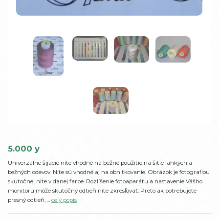
5.000 y
Univerzálne šijacie nite vhodné na bežné použitie na šitie ľahkých a
bežných odevov. Nite sú vhodné aj na obnitkovanie. Obrázok je fotografiou
skutočnej nite v danej farbe. Rozlíšenie fotoaparátu a nastavenie Vášho
monitoru môže skutočný odtieň nite zkresľovať. Preto ak potrebujete
presný odtieň, ...
celý popis