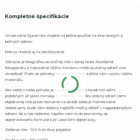
Kompletné špecifikácie
Univerzálne šijacie nite vhodné na bežné použitie na šitie ľahkých a
bežných odevov.
Nite sú vhodné aj na obnitkovanie.
Obrázok je fotografiou skutočnej nite v danej farbe. Rozlíšenie
fotoaparátu a nastavenie Vášho monitoru môže skutočný odtieň nite
zkresľovať. Preto ak potrebujete presný odtieň, zašlite nám vzorku Vášho
materiálu.
Ako vidíte v našej ponuke, je množstvo odtieňov farieb nití veľmi
podobných až skoro rovnakých. Preto ak náhodou presný odtieň Vami
objednanej nite práve nemáme na sklade alebo je momentálne
nedostupný, bude Vám dodaný najbližší možný odtieň v najpodobnejšom
odtieni. Ak si tak neželáte, napíšte nám to do poznámky do
objednávkového formulára pri ukončení objednávky.
Zloženie nite - 100 % strižový polyester
Hrúbka nite - 120 (40/2)