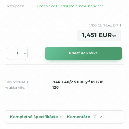
Dostupnosť
Dodanie do 1 - 7 dní podľa stavu na sklade
1,180 EUR
bez DPH
1,451 EUR
/
ks
Pridať do košíka
Číslo produktu:
HARD 40/2 5.000 y f 18-1716
Hrúbka nite:
120
Kompletné špecifikácie
Komentáre
0