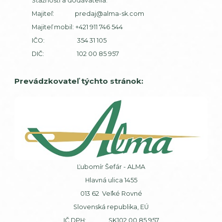
Sťažnosti a dodávatelia:
Majiteľ:
predaj@alma-sk.com
Majiteľ mobil:
+421 911 746 544
IČO: 354 31 105
DIČ: 102 00 85 957
Prevádzkovateľ týchto stránok:
Ľubomír Šefár - ALMA
Hlavná ulica 1455
013 62 Veľké Rovné
Slovenská republika, EÚ
IČ DPH: SK102 00 85 957