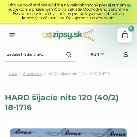
Táto webová stránka slúži iba na veľkoobchodný predaj firmám a
subjektom s prideleným IČO na základe Obchodného zákonníka.
Eshop nie je v tejto chvíli určený pre bežných spotrebiteľov a
koncových zákazníkov. Ďakujeme za pochopenie.
0
EUR
Úvod
Šijacie nite
HARD šijacie nite 120 (40/2) 18-1716
HARD šijacie nite 120 (40/2)
18-1716