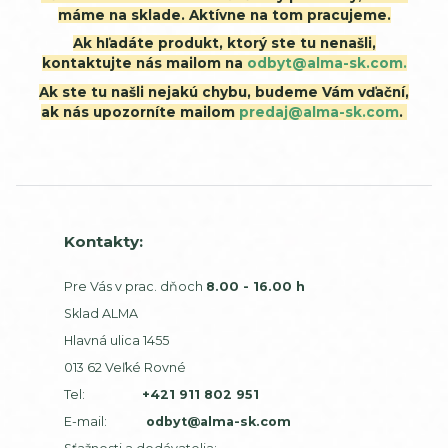
máme na sklade. Aktívne na tom pracujeme.
Ak hľadáte produkt, ktorý ste tu nenašli,
kontaktujte nás mailom na
odbyt@alma-sk.com.
Ak ste tu našli nejakú chybu, budeme Vám vďační,
ak nás upozorníte mailom
predaj@alma-sk.com
.
Kontakty:
Pre Vás v prac. dňoch
8.00 - 16.00 h
Sklad ALMA
Hlavná ulica 1455
013 62 Veľké Rovné
Tel:
+421 911 802 951
E-mail:
odbyt@alma-sk.com