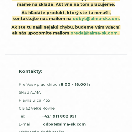
máme na sklade. Aktívne na tom pracujeme.
Ak hľadáte produkt, ktorý ste tu nenašli,
kontaktujte nás mailom na
odbyt@alma-sk.com.
Ak ste tu našli nejakú chybu, budeme Vám vďační,
ak nás upozorníte mailom
predaj@alma-sk.com
.
Kontakty:
Pre Vás v prac. dňoch
8.00 - 16.00 h
Sklad ALMA
Hlavná ulica 1455
013 62 Veľké Rovné
Tel:
+421 911 802 951
E-mail:
odbyt@alma-sk.com