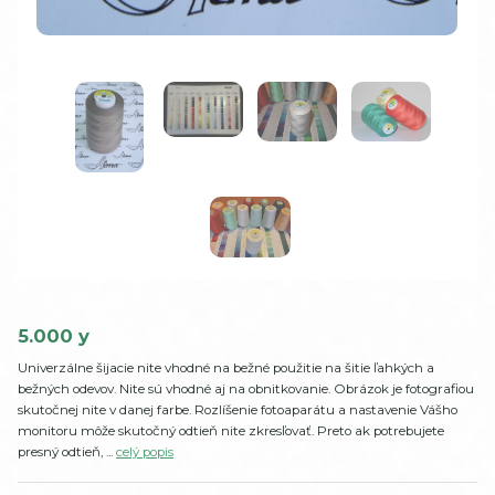
5.000 y
Univerzálne šijacie nite vhodné na bežné použitie na šitie ľahkých a
bežných odevov. Nite sú vhodné aj na obnitkovanie. Obrázok je fotografiou
skutočnej nite v danej farbe. Rozlíšenie fotoaparátu a nastavenie Vášho
monitoru môže skutočný odtieň nite zkresľovať. Preto ak potrebujete
presný odtieň, ...
celý popis