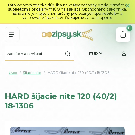
Táto webová stránka slúži iba na veľkoobchodný predaj firmám a
subjektom s prideleným IČO na základe Obchodného zákonníka.
Eshop nie je v tejto chvíli určený pre bežných spotrebiteľov a
koncových zákazníkov. Ďakujeme za pochopenie.
0
EUR
Úvod
Šijacie nite
HARD šijacie nite 120 (40/2) 18-1306
HARD šijacie nite 120 (40/2)
18-1306