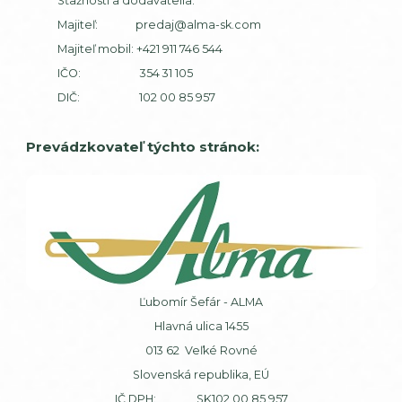
Sťažnosti a dodávatelia:
Majiteľ:
predaj@alma-sk.com
Majiteľ mobil:
+421 911 746 544
IČO: 354 31 105
DIČ: 102 00 85 957
Prevádzkovateľ týchto stránok:
Ľubomír Šefár - ALMA
Hlavná ulica 1455
013 62 Veľké Rovné
Slovenská republika, EÚ
IČ DPH: SK102 00 85 957