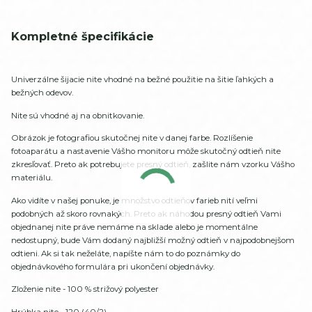
Kompletné špecifikácie
Univerzálne šijacie nite vhodné na bežné použitie na šitie ľahkých a
bežných odevov.
Nite sú vhodné aj na obnitkovanie.
Obrázok je fotografiou skutočnej nite v danej farbe. Rozlíšenie
fotoaparátu a nastavenie Vášho monitoru môže skutočný odtieň nite
zkresľovať. Preto ak potrebujete presný odtieň, zašlite nám vzorku Vášho
materiálu.
Ako vidíte v našej ponuke, je množstvo odtieňov farieb nití veľmi
podobných až skoro rovnakých. Preto ak náhodou presný odtieň Vami
objednanej nite práve nemáme na sklade alebo je momentálne
nedostupný, bude Vám dodaný najbližší možný odtieň v najpodobnejšom
odtieni. Ak si tak neželáte, napíšte nám to do poznámky do
objednávkového formulára pri ukončení objednávky.
Zloženie nite - 100 % strižový polyester
Hrúbka nite - 120 (40/2)