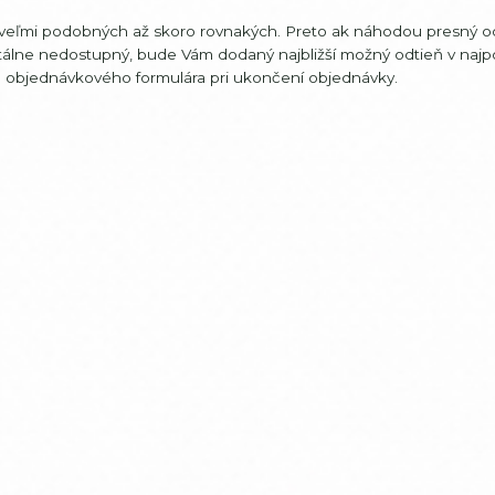
tí veľmi podobných až skoro rovnakých. Preto ak náhodou presný o
álne nedostupný, bude Vám dodaný najbližší možný odtieň v na
do objednávkového formulára pri ukončení objednávky.