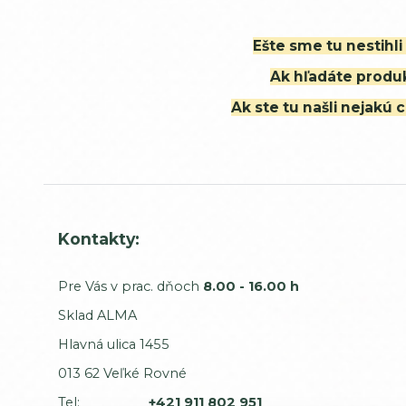
Ešte sme tu nestihl
Ak hľadáte produk
Ak ste tu našli nejak
Kontakty:
Pre Vás v prac. dňoch
8.00 - 16.00 h
Sklad ALMA
Hlavná ulica 1455
013 62 Veľké Rovné
Tel:
+421 911 802 951