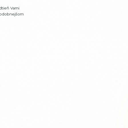
dtieň Vami
jpodobnejšom