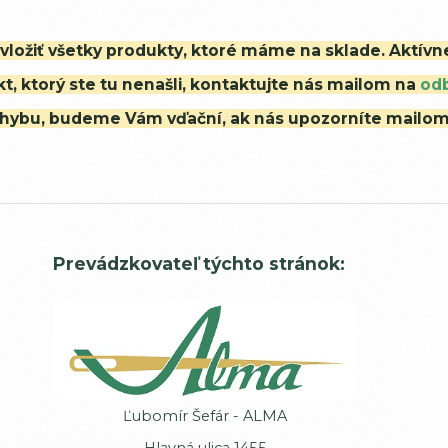
i vložiť všetky produkty, ktoré máme na sklade. Aktív
t, ktorý ste tu nenašli, kontaktujte nás mailom na
od
ú chybu, budeme Vám vďační, ak nás upozorníte mailo
Prevádzkovateľ týchto stránok:
Ľubomír Šefár - ALMA