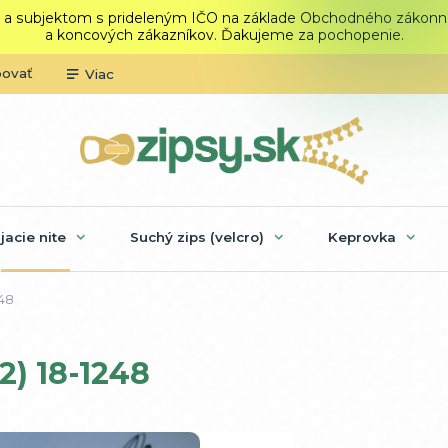
 a subjektom s prideleným IČO na základe Obchodného zákonníka.
a koncových zákazníkov. Ďakujeme za pochopenie.
povať
Viac
ijacie nite
Suchý zips (velcro)
Keprovka
248
2) 18-1248