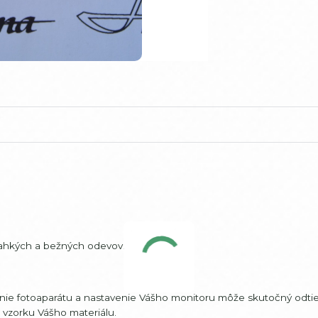
 ľahkých a bežných odevov.
šenie fotoaparátu a nastavenie Vášho monitoru môže skutočný odtie
m vzorku Vášho materiálu.