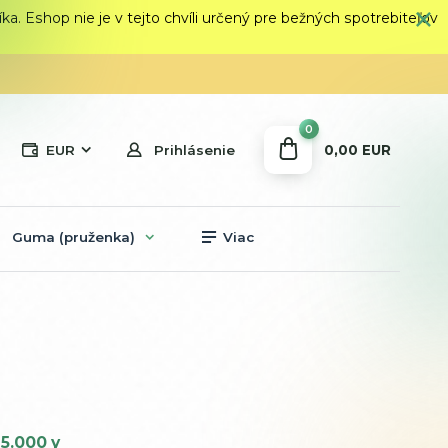
 Eshop nie je v tejto chvíli určený pre bežných spotrebiteľov
0
0,00 EUR
EUR
Prihlásenie
Guma (pruženka)
Viac
5.000 y