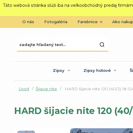
Táto webová stránka slúži iba na veľkoobchodný predaj firmám
O nás
Fotogaléria
Farebnice
Ako naku
Zipsy
Zipsy hotové
Š
Úvod
Šijacie nite
HARD šijacie nite 120 (40/2) 18-1
HARD šijacie nite 120 (40/