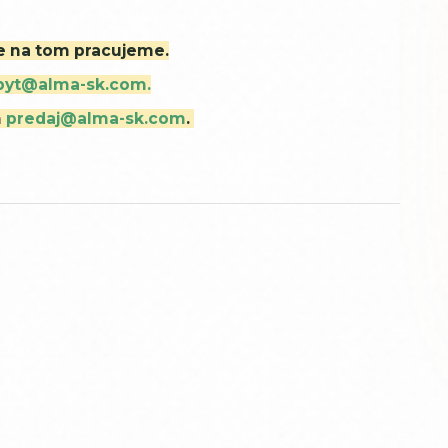
ne na tom pracujeme.
byt@alma-sk.com.
m
predaj@alma-sk.com
.