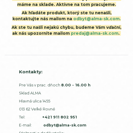
máme na sklade. Aktívne na tom pracujeme.
Ak hľadáte produkt, ktorý ste tu nenašli,
kontaktujte nás mailom na
odbyt@alma-sk.com.
Ak ste tu našli nejakú chybu, budeme Vám vďační,
ak nás upozorníte mailom
predaj@alma-sk.com
.
Kontakty:
Pre Vás v prac. dňoch
8.00 - 16.00 h
Sklad ALMA
Hlavná ulica 1455
013 62 Veľké Rovné
Tel:
+421 911 802 951
E-mail:
odbyt@alma-sk.com