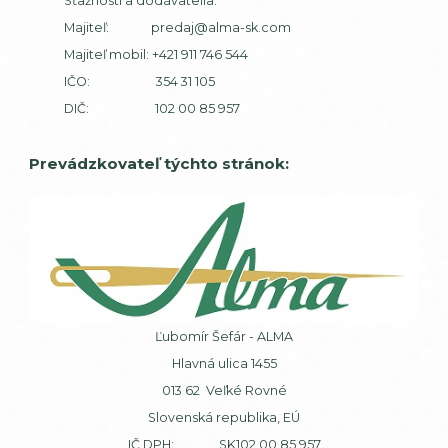
Sťažnosti a dodávatelia:
Majiteľ:
predaj@alma-sk.com
Majiteľ mobil:
+421 911 746 544
IČO: 354 31 105
DIČ: 102 00 85 957
Prevádzkovateľ týchto stránok:
Ľubomír Šefár - ALMA
Hlavná ulica 1455
013 62 Veľké Rovné
Slovenská republika, EÚ
IČ DPH: SK102 00 85 957