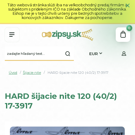
Táto webová stránka slúži iba na veľkoobchodný predaj firmám a
subjektom s prideleným IČO na základe Obchodného zákonníka.
Eshop nie je v tejto chvíli určený pre bežných spotrebiteľov a
koncových zákazníkov. Ďakujeme za pochopenie.
0
EUR
Úvod
Šijacie nite
HARD šijacie nite 120 (40/2) 17-3917
HARD šijacie nite 120 (40/2)
17-3917