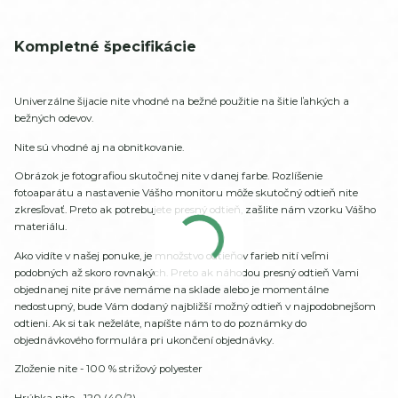
Kompletné špecifikácie
Univerzálne šijacie nite vhodné na bežné použitie na šitie ľahkých a
bežných odevov.
Nite sú vhodné aj na obnitkovanie.
Obrázok je fotografiou skutočnej nite v danej farbe. Rozlíšenie
fotoaparátu a nastavenie Vášho monitoru môže skutočný odtieň nite
zkresľovať. Preto ak potrebujete presný odtieň, zašlite nám vzorku Vášho
materiálu.
Ako vidíte v našej ponuke, je množstvo odtieňov farieb nití veľmi
podobných až skoro rovnakých. Preto ak náhodou presný odtieň Vami
objednanej nite práve nemáme na sklade alebo je momentálne
nedostupný, bude Vám dodaný najbližší možný odtieň v najpodobnejšom
odtieni. Ak si tak neželáte, napíšte nám to do poznámky do
objednávkového formulára pri ukončení objednávky.
Zloženie nite - 100 % strižový polyester
Hrúbka nite - 120 (40/2)