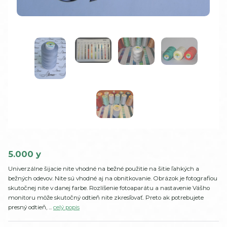
5.000 y
Univerzálne šijacie nite vhodné na bežné použitie na šitie ľahkých a
bežných odevov. Nite sú vhodné aj na obnitkovanie. Obrázok je fotografiou
skutočnej nite v danej farbe. Rozlíšenie fotoaparátu a nastavenie Vášho
monitoru môže skutočný odtieň nite zkresľovať. Preto ak potrebujete
presný odtieň, ...
celý popis