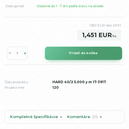
Dostupnosť
Dodanie do 1 - 7 dní podľa stavu na sklade
1,180 EUR
bez DPH
1,451 EUR
/
ks
Pridať do košíka
Číslo produktu:
HARD 40/2 5.000 y m 17-3917
Hrúbka nite:
120
Kompletné špecifikácie
Komentáre
0