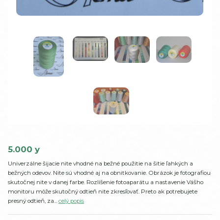
5.000 y
Univerzálne šijacie nite vhodné na bežné použitie na šitie ľahkých a
bežných odevov. Nite sú vhodné aj na obnitkovanie. Obrázok je fotografiou
skutočnej nite v danej farbe. Rozlíšenie fotoaparátu a nastavenie Vášho
monitoru môže skutočný odtieň nite zkresľovať. Preto ak potrebujete
presný odtieň, za...
celý popis