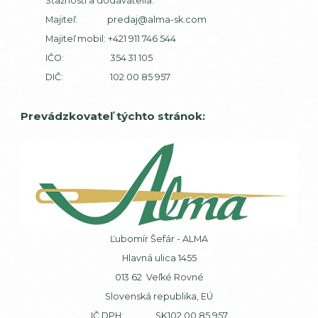
Sťažnosti a dodávatelia:
Majiteľ:
predaj@alma-sk.com
Majiteľ mobil:
+421 911 746 544
IČO: 354 31 105
DIČ: 102 00 85 957
Prevádzkovateľ týchto stránok:
Ľubomír Šefár - ALMA
Hlavná ulica 1455
013 62 Veľké Rovné
Slovenská republika, EÚ
IČ DPH: SK102 00 85 957