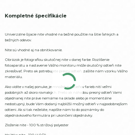
Kompletné špecifikácie
Univerzálne šijacie nite vhodné na bežné použitie na šitie ľahkých a
bežných odevov.
Nite sú vhodné aj na obnitkovanie.
Obrázok je fotografiou skutočnej nite v danej farbe. Rozlíšenie
fotoaparátu a nastavenie Vášho monitoru môže skutočný odtieň nite
zkresľovať. Preto ak potrebujete presný odtieň, zašlite nám vzorku Vášho
materiálu.
Ako vidíte v našej ponuke, je množstvo odtieňov farieb nití veľmi
podobných až skoro rovnakých. Preto ak náhodou presný odtieň Vami
objednanej nite práve nemáme na sklade alebo je momentálne
nedostupný, bude Vám dodaný najbližší možný odtieň v najpodobnejšom
odtieni. Ak si tak neželáte, napíšte nám to do poznámky do
objednávkového formulára pri ukončení objednávky.
Zloženie nite - 100 % strižový polyester
Hrúbka nite - 120 (40/2)