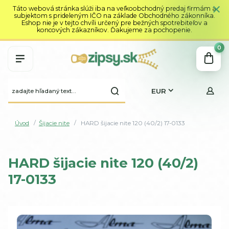
Táto webová stránka slúži iba na veľkoobchodný predaj firmám a
subjektom s prideleným IČO na základe Obchodného zákonníka.
Eshop nie je v tejto chvíli určený pre bežných spotrebiteľov a
koncových zákazníkov. Ďakujeme za pochopenie.
0
EUR
Úvod
Šijacie nite
HARD šijacie nite 120 (40/2) 17-0133
HARD šijacie nite 120 (40/2)
17-0133