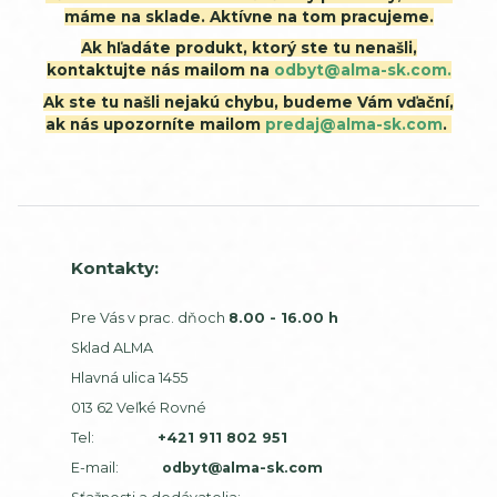
máme na sklade. Aktívne na tom pracujeme.
Ak hľadáte produkt, ktorý ste tu nenašli,
kontaktujte nás mailom na
odbyt@alma-sk.com.
Ak ste tu našli nejakú chybu, budeme Vám vďační,
ak nás upozorníte mailom
predaj@alma-sk.com
.
Kontakty:
Pre Vás v prac. dňoch
8.00 - 16.00 h
Sklad ALMA
Hlavná ulica 1455
013 62 Veľké Rovné
Tel:
+421 911 802 951
E-mail:
odbyt@alma-sk.com