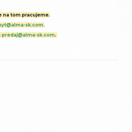
ne na tom pracujeme.
byt@alma-sk.com.
m
predaj@alma-sk.com
.