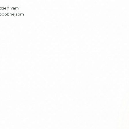
dtieň Vami
jpodobnejšom