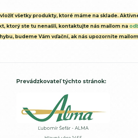
i vložiť všetky produkty, ktoré máme na sklade. Aktív
t, ktorý ste tu nenašli, kontaktujte nás mailom na
od
ú chybu, budeme Vám vďační, ak nás upozorníte mailo
Prevádzkovateľ týchto stránok:
Ľubomír Šefár - ALMA