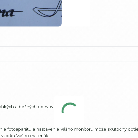
 ľahkých a bežných odevov.
šenie fotoaparátu a nastavenie Vášho monitoru môže skutočný odtie
m vzorku Vášho materiálu.