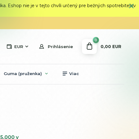
 Eshop nie je v tejto chvíli určený pre bežných spotrebiteľov
0
0,00 EUR
EUR
Prihlásenie
Guma (pruženka)
Viac
5.000 y