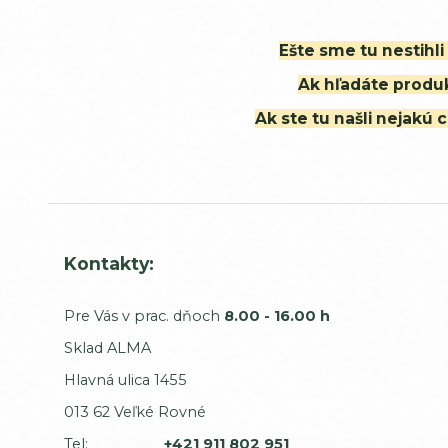
Ešte sme tu nestihl
Ak hľadáte produk
Ak ste tu našli nejak
Kontakty:
Pre Vás v prac. dňoch
8.00 - 16.00 h
Sklad ALMA
Hlavná ulica 1455
013 62 Veľké Rovné
Tel:
+421 911 802 951