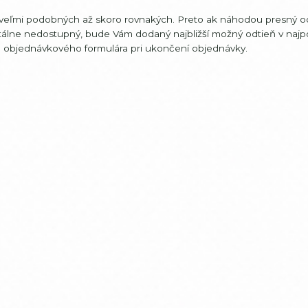
tí veľmi podobných až skoro rovnakých. Preto ak náhodou presný o
álne nedostupný, bude Vám dodaný najbližší možný odtieň v na
do objednávkového formulára pri ukončení objednávky.