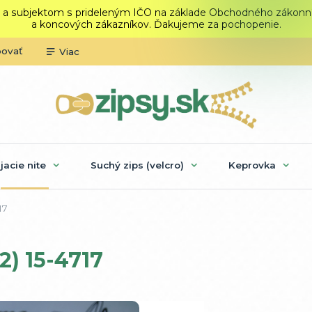
 a subjektom s prideleným IČO na základe Obchodného zákonníka.
a koncových zákazníkov. Ďakujeme za pochopenie.
povať
Viac
ijacie nite
Suchý zips (velcro)
Keprovka
17
2) 15-4717