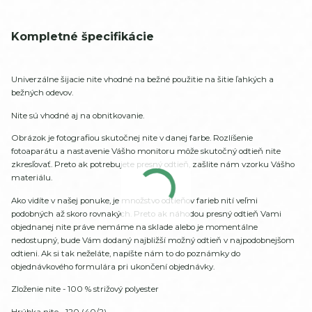
Kompletné špecifikácie
Univerzálne šijacie nite vhodné na bežné použitie na šitie ľahkých a
bežných odevov.
Nite sú vhodné aj na obnitkovanie.
Obrázok je fotografiou skutočnej nite v danej farbe. Rozlíšenie
fotoaparátu a nastavenie Vášho monitoru môže skutočný odtieň nite
zkresľovať. Preto ak potrebujete presný odtieň, zašlite nám vzorku Vášho
materiálu.
Ako vidíte v našej ponuke, je množstvo odtieňov farieb nití veľmi
podobných až skoro rovnakých. Preto ak náhodou presný odtieň Vami
objednanej nite práve nemáme na sklade alebo je momentálne
nedostupný, bude Vám dodaný najbližší možný odtieň v najpodobnejšom
odtieni. Ak si tak neželáte, napíšte nám to do poznámky do
objednávkového formulára pri ukončení objednávky.
Zloženie nite - 100 % strižový polyester
Hrúbka nite - 120 (40/2)