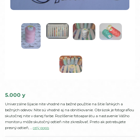
5.000 y
Univerzálne šijacie nite vhodné na bežné použitie na šitie ľahkých a
bežných odevov. Nite sú vhodné aj na obnitkovanie. Obrázok je fotografiou
skutočnej nite v danej farbe. Rozlíšenie fotoaparátu a nastavenie Vášho
monitoru môže skutočný odtieň nite zkresľovať. Preto ak potrebujete
presný odtieň, ...
celý popis