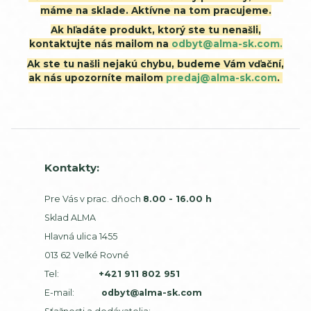
máme na sklade. Aktívne na tom pracujeme.
Ak hľadáte produkt, ktorý ste tu nenašli,
kontaktujte nás mailom na
odbyt@alma-sk.com.
Ak ste tu našli nejakú chybu, budeme Vám vďační,
ak nás upozorníte mailom
predaj@alma-sk.com
.
Kontakty:
Pre Vás v prac. dňoch
8.00 - 16.00 h
Sklad ALMA
Hlavná ulica 1455
013 62 Veľké Rovné
Tel:
+421 911 802 951
E-mail:
odbyt@alma-sk.com