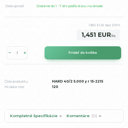
Dostupnosť
Dodanie do 1 - 7 dní podľa stavu na sklade
1,180 EUR
bez DPH
1,451 EUR
/
ks
Pridať do košíka
Číslo produktu:
HARD 40/2 5.000 y r 15-2215
Hrúbka nite:
120
Kompletné špecifikácie
Komentáre
0