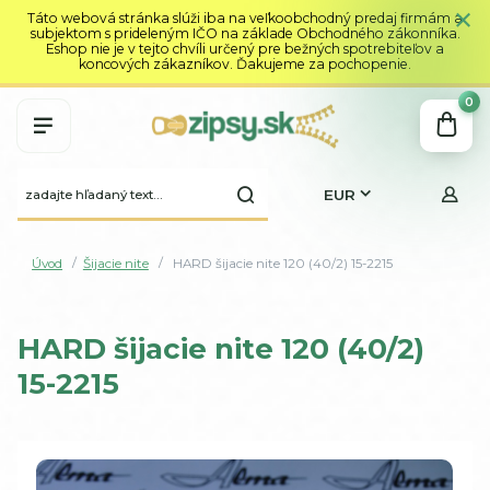
Táto webová stránka slúži iba na veľkoobchodný predaj firmám a
subjektom s prideleným IČO na základe Obchodného zákonníka.
Eshop nie je v tejto chvíli určený pre bežných spotrebiteľov a
koncových zákazníkov. Ďakujeme za pochopenie.
0
EUR
Úvod
Šijacie nite
HARD šijacie nite 120 (40/2) 15-2215
HARD šijacie nite 120 (40/2)
15-2215