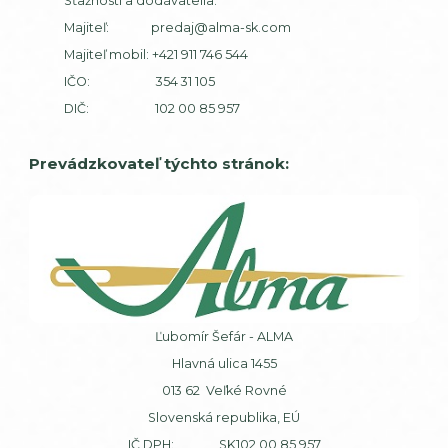
Sťažnosti a dodávatelia:
Majiteľ:
predaj@alma-sk.com
Majiteľ mobil:
+421 911 746 544
IČO: 354 31 105
DIČ: 102 00 85 957
Prevádzkovateľ týchto stránok:
Ľubomír Šefár - ALMA
Hlavná ulica 1455
013 62 Veľké Rovné
Slovenská republika, EÚ
IČ DPH: SK102 00 85 957