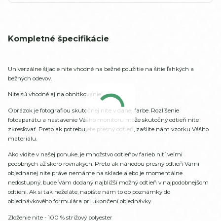
Kompletné špecifikácie
Univerzálne šijacie nite vhodné na bežné použitie na šitie ľahkých a
bežných odevov.
Nite sú vhodné aj na obnitkovanie.
Obrázok je fotografiou skutočnej nite v danej farbe. Rozlíšenie
fotoaparátu a nastavenie Vášho monitoru môže skutočný odtieň nite
zkresľovať. Preto ak potrebujete presný odtieň, zašlite nám vzorku Vášho
materiálu.
Ako vidíte v našej ponuke, je množstvo odtieňov farieb nití veľmi
podobných až skoro rovnakých. Preto ak náhodou presný odtieň Vami
objednanej nite práve nemáme na sklade alebo je momentálne
nedostupný, bude Vám dodaný najbližší možný odtieň v najpodobnejšom
odtieni. Ak si tak neželáte, napíšte nám to do poznámky do
objednávkového formulára pri ukončení objednávky.
Zloženie nite - 100 % strižový polyester