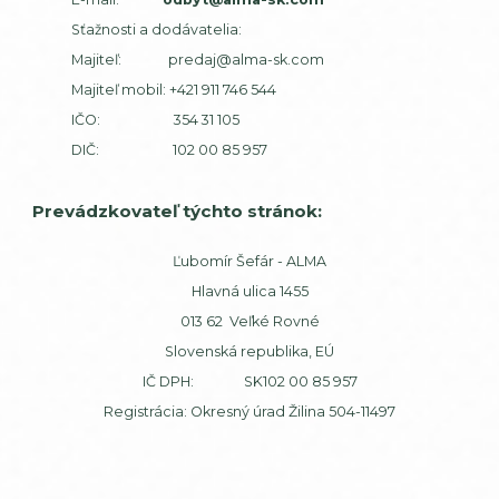
Sťažnosti a dodávatelia:
Majiteľ:
predaj@alma-sk.com
Majiteľ mobil:
+421 911 746 544
IČO: 354 31 105
DIČ: 102 00 85 957
Prevádzkovateľ týchto stránok:
Ľubomír Šefár - ALMA
Hlavná ulica 1455
013 62 Veľké Rovné
Slovenská republika, EÚ
IČ DPH: SK102 00 85 957
Registrácia: Okresný úrad Žilina 504-11497