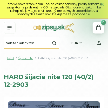
Táto webová stránka slúži iba na veľkoobchodný predaj firmám a
subjektom s prideleným IČO na základe Obchodného zákonníka.
Eshop nie je v tejto chvíli určený pre bežných spotrebiteľov a
koncových zákazníkov. Ďakujeme za pochopenie.
0
EUR
Úvod
Šijacie nite
HARD šijacie nite 120 (40/2) 12-2903
HARD šijacie nite 120 (40/2)
12-2903