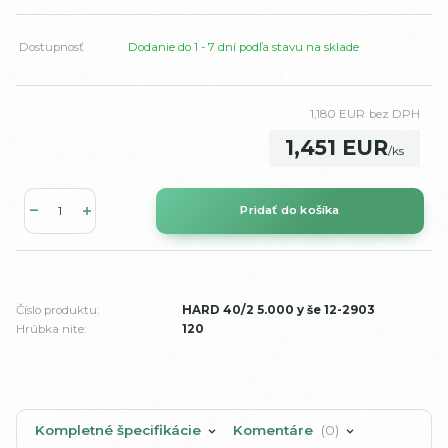
Dostupnosť
Dodanie do 1 - 7 dní podľa stavu na sklade
1,180 EUR
bez DPH
1,451 EUR
/
ks
Pridať do košíka
Číslo produktu:
HARD 40/2 5.000 y še 12-2903
Hrúbka nite:
120
Kompletné špecifikácie
Komentáre
0