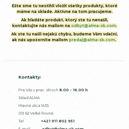
Ešte sme tu nestihli vložiť všetky produkty, ktoré
máme na sklade. Aktívne na tom pracujeme.
Ak hľadáte produkt, ktorý ste tu nenašli,
kontaktujte nás mailom na
odbyt@alma-sk.com.
Ak ste tu našli nejakú chybu, budeme Vám vďační,
ak nás upozorníte mailom
predaj@alma-sk.com
.
Kontakty:
Pre Vás v prac. dňoch
8.00 - 16.00 h
Sklad ALMA
Hlavná ulica 1455
013 62 Veľké Rovné
Tel:
+421 911 802 951
E-mail:
odbyt@alma-sk.com