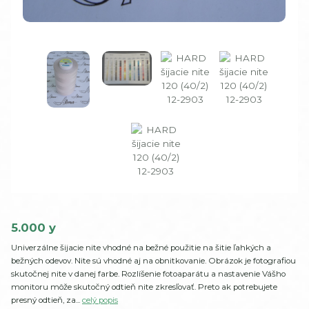
5.000 y
Univerzálne šijacie nite vhodné na bežné použitie na šitie ľahkých a
bežných odevov. Nite sú vhodné aj na obnitkovanie. Obrázok je fotografiou
skutočnej nite v danej farbe. Rozlíšenie fotoaparátu a nastavenie Vášho
monitoru môže skutočný odtieň nite zkresľovať. Preto ak potrebujete
presný odtieň, za...
celý popis