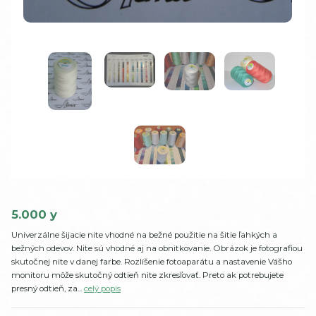
5.000 y
Univerzálne šijacie nite vhodné na bežné použitie na šitie ľahkých a
bežných odevov. Nite sú vhodné aj na obnitkovanie. Obrázok je fotografiou
skutočnej nite v danej farbe. Rozlíšenie fotoaparátu a nastavenie Vášho
monitoru môže skutočný odtieň nite zkresľovať. Preto ak potrebujete
presný odtieň, za...
celý popis