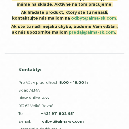
máme na sklade. Aktívne na tom pracujeme.
Ak hľadáte produkt, ktorý ste tu nenašli,
kontaktujte nás mailom na
odbyt@alma-sk.com.
Ak ste tu našli nejakú chybu, budeme Vám vďační,
ak nás upozorníte mailom
predaj@alma-sk.com
.
Kontakty:
Pre Vás v prac. dňoch
8.00 - 16.00 h
Sklad ALMA
Hlavná ulica 1455
013 62 Veľké Rovné
Tel:
+421 911 802 951
E-mail:
odbyt@alma-sk.com