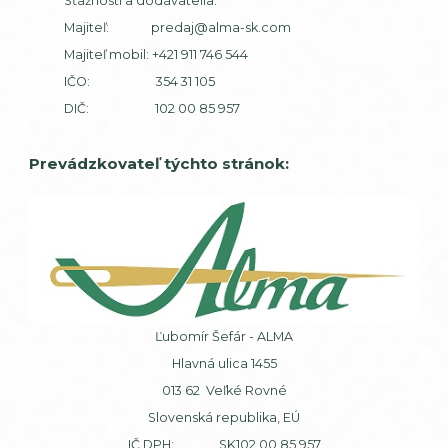
Sťažnosti a dodávatelia:
Majiteľ:
predaj@alma-sk.com
Majiteľ mobil:
+421 911 746 544
IČO: 354 31 105
DIČ: 102 00 85 957
Prevádzkovateľ týchto stránok:
Ľubomír Šefár - ALMA
Hlavná ulica 1455
013 62 Veľké Rovné
Slovenská republika, EÚ
IČ DPH: SK102 00 85 957