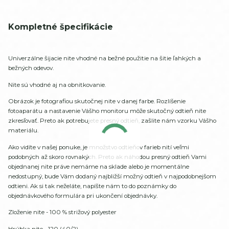
Kompletné špecifikácie
Univerzálne šijacie nite vhodné na bežné použitie na šitie ľahkých a
bežných odevov.
Nite sú vhodné aj na obnitkovanie.
Obrázok je fotografiou skutočnej nite v danej farbe. Rozlíšenie
fotoaparátu a nastavenie Vášho monitoru môže skutočný odtieň nite
zkresľovať. Preto ak potrebujete presný odtieň, zašlite nám vzorku Vášho
materiálu.
Ako vidíte v našej ponuke, je množstvo odtieňov farieb nití veľmi
podobných až skoro rovnakých. Preto ak náhodou presný odtieň Vami
objednanej nite práve nemáme na sklade alebo je momentálne
nedostupný, bude Vám dodaný najbližší možný odtieň v najpodobnejšom
odtieni. Ak si tak neželáte, napíšte nám to do poznámky do
objednávkového formulára pri ukončení objednávky.
Zloženie nite - 100 % strižový polyester
Hrúbka nite - 120 (40/2)