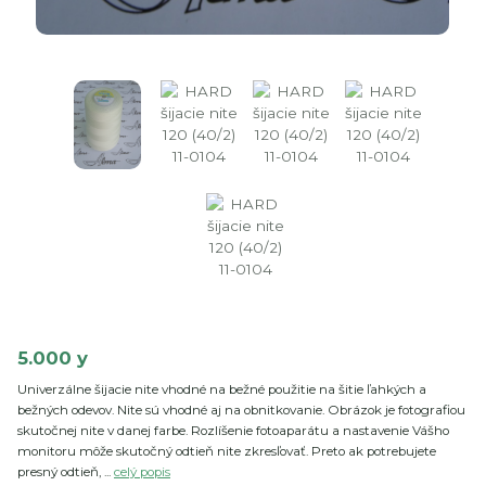
5.000 y
Univerzálne šijacie nite vhodné na bežné použitie na šitie ľahkých a
bežných odevov. Nite sú vhodné aj na obnitkovanie. Obrázok je fotografiou
skutočnej nite v danej farbe. Rozlíšenie fotoaparátu a nastavenie Vášho
monitoru môže skutočný odtieň nite zkresľovať. Preto ak potrebujete
presný odtieň, ...
celý popis