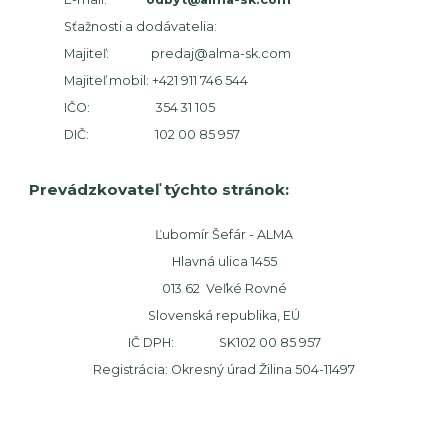
Sťažnosti a dodávatelia:
Majiteľ:
predaj@alma-sk.com
Majiteľ mobil:
+421 911 746 544
IČO: 354 31 105
DIČ: 102 00 85 957
Prevádzkovateľ týchto stránok:
Ľubomír Šefár - ALMA
Hlavná ulica 1455
013 62 Veľké Rovné
Slovenská republika, EÚ
IČ DPH: SK102 00 85 957
Registrácia: Okresný úrad Žilina 504-11497