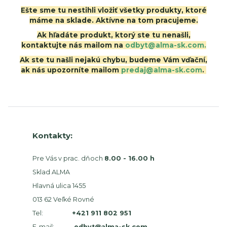
Ešte sme tu nestihli vložiť všetky produkty, ktoré
máme na sklade. Aktívne na tom pracujeme.
Ak hľadáte produkt, ktorý ste tu nenašli,
kontaktujte nás mailom na
odbyt@alma-sk.com.
Ak ste tu našli nejakú chybu, budeme Vám vďační,
ak nás upozorníte mailom
predaj@alma-sk.com
.
Kontakty:
Pre Vás v prac. dňoch
8.00 - 16.00 h
Sklad ALMA
Hlavná ulica 1455
013 62 Veľké Rovné
Tel:
+421 911 802 951
E-mail:
odbyt@alma-sk.com