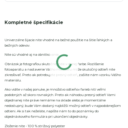
Kompletné špecifikácie
Univerzálne šijacie nite vhodné na bežné použitie na šitie ľahkých a
bežných odevov.
Nite sú vhodné aj na obnitkovanie.
Obrázok je fotografiou skutočnej nite v danej farbe. Rozlíšenie
fotoaparátu a nastavenie Vášho monitoru môže skutočný odtieň nite
zkresľovať. Preto ak potrebujete presný odtieň, zašlite nám vzorku Vášho
materiálu.
Ako vidíte v našej ponuke, je množstvo odtieňov farieb nití veľmi
podobných až skoro rovnakých. Preto ak náhodou presný odtieň Vami
objednanej nite práve nemáme na sklade alebo je momentálne
nedostupný, bude Vám dodaný najbližší možný odtieň v najpodobnejšom
odtieni. Ak si tak neželáte, napíšte nám to do poznámky do
objednávkového formulára pri ukončení objednávky.
Zloženie nite - 100 % strižový polyester