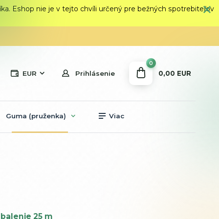
 Eshop nie je v tejto chvíli určený pre bežných spotrebiteľov
0
0,00 EUR
EUR
Prihlásenie
Guma (pruženka)
Viac
balenie 25 m