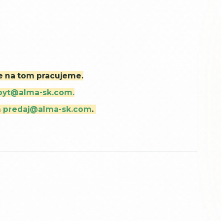
ne na tom pracujeme.
byt@alma-sk.com.
m
predaj@alma-sk.com
.