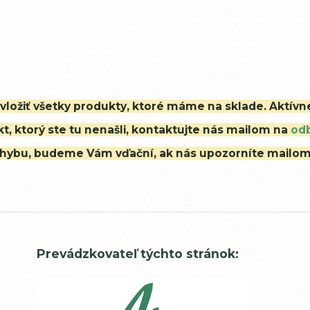
i vložiť všetky produkty, ktoré máme na sklade. Aktív
t, ktorý ste tu nenašli, kontaktujte nás mailom na
od
ú chybu, budeme Vám vďační, ak nás upozorníte mailo
Prevádzkovateľ týchto stránok: