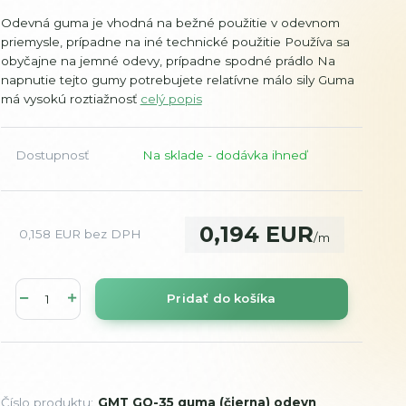
Odevná guma je vhodná na bežné použitie v odevnom
priemysle, prípadne na iné technické použitie Používa sa
obyčajne na jemné odevy, prípadne spodné prádlo Na
napnutie tejto gumy potrebujete relatívne málo sily Guma
má vysokú roztiažnosť
celý popis
Dostupnosť
Na sklade - dodávka ihneď
0,194 EUR
0,158 EUR
bez DPH
/
m
Pridať do košíka
Číslo produktu:
GMT GO-35 guma (čierna) odevn