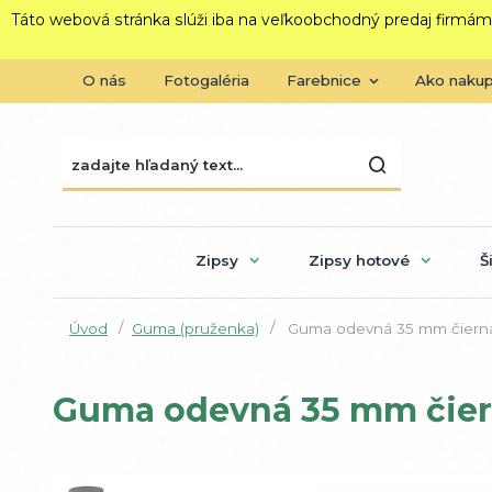
Táto webová stránka slúži iba na veľkoobchodný predaj firmám
O nás
Fotogaléria
Farebnice
Ako naku
Zipsy
Zipsy hotové
Š
Úvod
Guma (pruženka)
Guma odevná 35 mm čiern
Guma odevná 35 mm čie